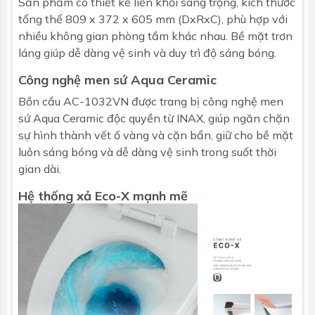
Sản phẩm có thiết kế liền khối sang trọng, kích thước
tổng thể 809 x 372 x 605 mm (DxRxC), phù hợp với
nhiều không gian phòng tắm khác nhau. Bề mặt trơn
láng giúp dễ dàng vệ sinh và duy trì độ sáng bóng.
Công nghệ men sứ Aqua Ceramic
Bồn cầu AC-1032VN được trang bị
công nghệ men
sứ Aqua Ceramic
độc quyền từ INAX, giúp ngăn chặn
sự hình thành vết ố vàng và cặn bẩn, giữ cho bề mặt
luôn sáng bóng và dễ dàng vệ sinh trong suốt thời
gian dài.
Hệ thống xả Eco-X mạnh mẽ