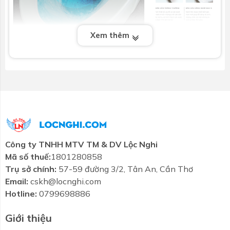
Xem thêm
Sản phẩm sử dụng hệ thống xả Eco-X với hai cửa xả
xoáy, tạo dòng nước mạnh mẽ cuốn trôi mọi chất bẩn
một cách nhanh chóng và hiệu quả. Hệ thống xả này
hoạt động êm ái, không gây tiếng ồn, mang lại sự yên
tĩnh cho không gian sống.
Tiết kiệm nước
Công ty TNHH MTV TM & DV Lộc Nghi
Bồn cầu AC-1032VN được thiết kế với hai chế độ xả:
Mã số thuế:
1801280858
5.0 lít cho xả đại và 3.5 lít cho xả tiểu, giúp tiết kiệm
Trụ sở chính:
57-59 đường 3/2, Tân An, Cần Thơ
nước hiệu quả mà vẫn đảm bảo khả năng xả sạch
Email:
cskh@locnghi.com
mạnh mẽ.
Hotline:
0799698886
Nắp đóng êm
Giới thiệu
Sản phẩm đi kèm với nắp đóng êm, thiết kế mỏng