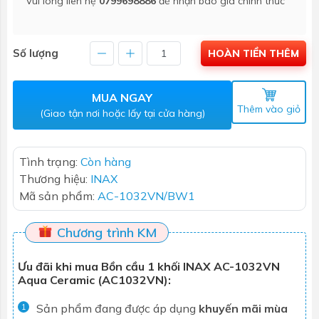
Vui lòng liên hệ
0799698886
để nhận báo giá chính thức
Số lượng
HOÀN TIỀN THÊM
MUA NGAY
Thêm vào giỏ
(Giao tận nơi hoặc lấy tại cửa hàng)
Tình trạng:
Còn hàng
Thương hiệu:
INAX
Mã sản phẩm:
AC-1032VN/BW1
Chương trình KM
Ưu đãi khi mua Bồn cầu 1 khối INAX AC-1032VN
Aqua Ceramic (AC1032VN):
Sản phẩm đang được áp dụng
khuyến mãi mùa
1