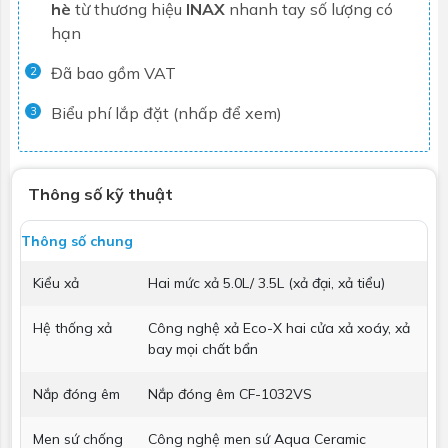
hè
từ thương hiệu
INAX
nhanh tay số lượng có
hạn
Đã bao gồm VAT
2
Biểu phí lắp đặt (nhấp để xem)
3
Thông số kỹ thuật
Thông số chung
Kiểu xả
Hai mức xả 5.0L/ 3.5L (xả đại, xả tiểu)
Hệ thống xả
Công nghệ xả Eco-X hai cửa xả xoáy, xả
bay mọi chất bẩn
Nắp đóng êm
Nắp đóng êm CF-1032VS
Men sứ chống
Công nghệ men sứ Aqua Ceramic