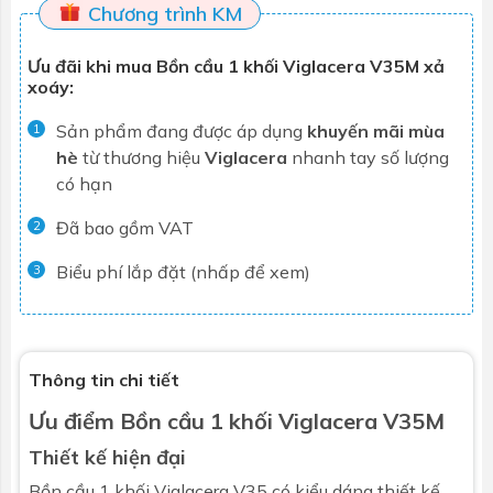
Chương trình KM
Ưu đãi khi mua Bồn cầu 1 khối Viglacera V35M xả
xoáy:
Sản phẩm đang được áp dụng
khuyến mãi mùa
1
hè
từ thương hiệu
Viglacera
nhanh tay số lượng
có hạn
Đã bao gồm VAT
2
Biểu phí lắp đặt (nhấp để xem)
3
Thông tin chi tiết
Ưu điểm
Bồn cầu 1 khối
Viglacera V35M
Thiết kế hiện đại
Bồn cầu 1 khối
Viglacera
V35 có kiểu dáng thiết kế