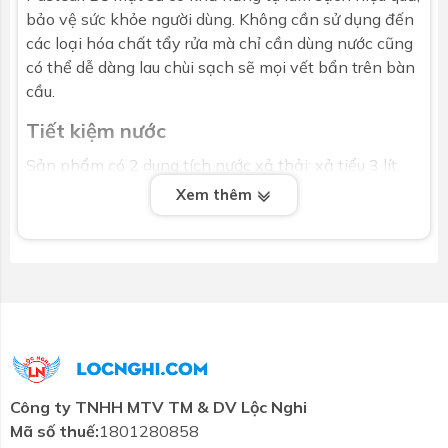
bảo vệ sức khỏe người dùng. Không cần sử dụng đến
các loại hóa chất tẩy rửa mà chỉ cần dùng nước cũng
có thể dễ dàng lau chùi sạch sẽ mọi vết bẩn trên bàn
cầu.
Tiết kiệm nước
Sản phẩm có 2 dung tích nước xả thải: xả tiểu 3 lít,
xả đại 6 lít. Tùy theo nhu cầu mà người dùng có thể
Xem thêm
lựa chọn mức nước xả phù hợp. Thêm vào đó, hệ
thống xả của bàn cầu không cần sử dụng quá nhiều
nước mà vẫn có thể cuốn trôi mọi chất bẩn.
Nắp bồn cầu
Nắp Bồn cầu 1 khối Viglacera V35 được làm từ nhựa
PP kháng khuẩn không màu, không mùi. Bề mặt nắp
bồn cầu nhẵn mịn, dễ dàng vệ sinh, chống bám bẩn,
tuổi thọ sử dụng lâu dài. Đặc biệt, đây là mẫu nắp rơi
Công ty TNHH MTV TM & DV Lộc Nghi
êm – nắp sẽ từ từ hạ xuống, không gây tiếng ồn như
Mã số thuế:
1801280858