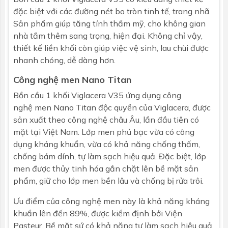
đặc biệt với các đường nét bo tròn tinh tế, trang nhã.
Sản phẩm giúp tăng tính thẩm mỹ, cho không gian
nhà tắm thêm sang trọng, hiện đại. Không chỉ vậy,
thiết kế liền khối còn giúp việc vệ sinh, lau chùi được
nhanh chóng, dễ dàng hơn.
Công nghệ men Nano Titan
Bồn cầu
1 khối Viglacera V35 ứng dụng công
nghệ men Nano Titan độc quyền của Viglacera, được
sản xuất theo công nghệ châu Âu, lần đầu tiên có
mặt tại Việt Nam. Lớp men phủ bạc vừa có công
dụng kháng khuẩn, vừa có khả năng chống thấm,
chống bám dính, tự làm sạch hiệu quả. Đặc biệt, lớp
men được thủy tinh hóa gắn chặt lên bề mặt sản
phẩm, giữ cho lớp men bền lâu và chống bị rửa trôi.
Ưu điểm của công nghệ men này là khả năng kháng
khuẩn lên đến 89%, được kiểm định bởi Viện
Pasteur. Bề mặt sứ có khả năng tự làm sạch hiệu quả,