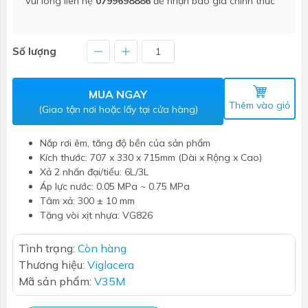
Vui lòng liên hệ
0799698886
để nhận báo giá chính thức
Số lượng
MUA NGAY
Thêm vào giỏ
(Giao tận nơi hoặc lấy tại cửa hàng)
Nắp rơi êm, tăng độ bền của sản phẩm
Kích thước: 707 x 330 x 715mm (Dài x Rộng x Cao)
Xả 2 nhấn đại/tiểu: 6L/3L
Áp lực nước: 0.05 MPa ~ 0.75 MPa
Tâm xả: 300 ± 10 mm
Tặng vòi xịt nhựa: VG826
Tình trạng:
Còn hàng
Thương hiệu:
Viglacera
Mã sản phẩm:
V35M