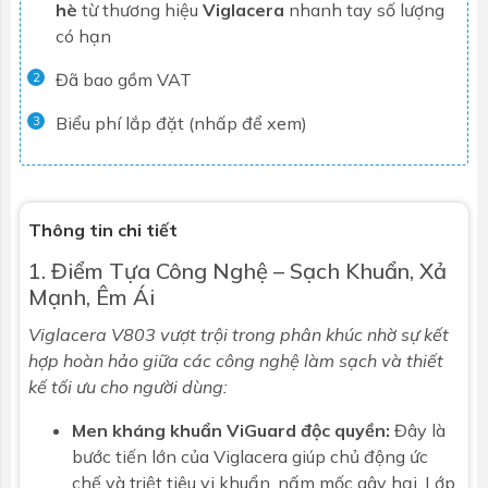
hè
từ thương hiệu
Viglacera
nhanh tay số lượng
có hạn
Đã bao gồm VAT
2
Biểu phí lắp đặt (nhấp để xem)
3
Thông tin chi tiết
1. Điểm Tựa Công Nghệ – Sạch Khuẩn, Xả
Mạnh, Êm Ái
Viglacera V803 vượt trội trong phân khúc nhờ sự kết
hợp hoàn hảo giữa các công nghệ làm sạch và thiết
kế tối ưu cho người dùng:
Men kháng khuẩn ViGuard độc quyền:
Đây là
bước tiến lớn của Viglacera giúp chủ động ức
chế và triệt tiêu vi khuẩn, nấm mốc gây hại. Lớp