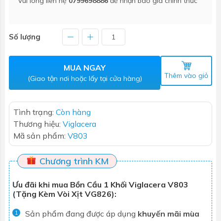
Vui lòng liên hệ
0799698886
để nhận báo giá chính thức
Số lượng
MUA NGAY
Thêm vào giỏ
(Giao tận nơi hoặc lấy tại cửa hàng)
Tình trạng:
Còn hàng
Thương hiệu:
Viglacera
Mã sản phẩm:
V803
Chương trình KM
Ưu đãi khi mua Bồn Cầu 1 Khối Viglacera V803
(Tặng Kèm Vòi Xịt VG826):
Sản phẩm đang được áp dụng
khuyến mãi mùa
1