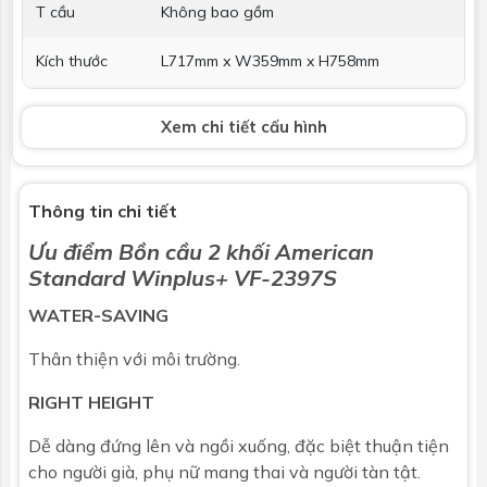
T cầu
Không bao gồm
Kích thước
L717mm x W359mm x H758mm
Bảo hành
Nhấp để xem chính sách bảo hành
Xem chi tiết cấu hình
Thông số nắp rửa
Nắp và bệ
Nắp đóng êm
Thông tin chi tiết
ngồi đóng êm
Ưu điểm
Bồn cầu 2 khối
American
Standard Winplus+ VF-2397S
Phạm vi áp
0.03 - 0.8Mpa
lực nước
WATER-SAVING
Kích thước
W370 x L499 x H120mm
Thân thiện với môi trường.
Kiểu cấp nước
Trực tiếp
RIGHT HEIGHT
Khối lượng
2,8kg
Dễ dàng đứng lên và ngồi xuống, đặc biệt thuận tiện
cho người già, phụ nữ mang thai và người tàn tật.