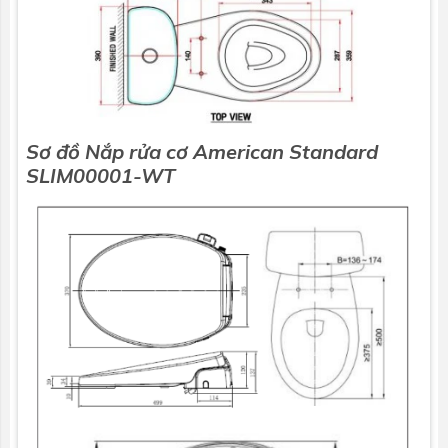
Sơ đồ Nắp rửa cơ
American Standard
SLIM00001-WT
Combo tiết
Thương hiệu
Liên hệ
Tin tức
kiệm