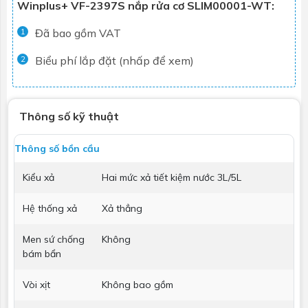
Winplus+ VF-2397S nắp rửa cơ SLIM00001-WT:
Đã bao gồm VAT
1
Biểu phí lắp đặt (nhấp để xem)
2
Thông số kỹ thuật
Thông số bồn cầu
Kiểu xả
Hai mức xả tiết kiệm nước 3L/5L
Hệ thống xả
Xả thẳng
Men sứ chống
Không
bám bẩn
Vòi xịt
Không bao gồm