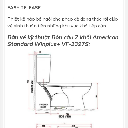
Tự động vệ
Có
EASY RELEASE
sinh vòi phun
Thiết kế nắp bệ ngồi cho phép dễ dàng tháo rời giúp
Chức năng rửa
vệ sinh thuận tiện những khu vực khó tiếp cận.
Lượng nước
Tay gạt điều chỉnh áp lực phun rửa của
Bản vẽ kỹ thuật Bồn cầu 2 khối American
rửa đại tiện
dòng nước dùng cho chức năng đại tiện.
Standard Winplus+ VF-2397S:
0,35 - 1,8L/phút
Lượng nước
Tay gạt điều chỉnh áp lực phun rửa của
rửa phụ nữ
dòng nước dùng cho chức năng Bidet
dành riêng cho phụ nữ. 0,35 - 1,8L/phút