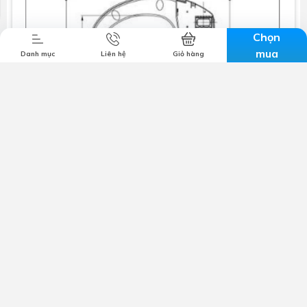
Chọn
mua
Danh mục
Liên hệ
Giỏ hàng
Công ty TNHH MTV TM & DV Lộc Nghi