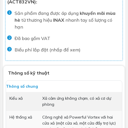
(ACT832VN):
Sản phẩm đang được áp dụng
khuyến mãi mùa
1
hè
từ thương hiệu
INAX
nhanh tay số lượng có
hạn
Đã bao gồm VAT
2
Biểu phí lắp đặt (nhấp để xem)
3
Thông số kỹ thuật
Thông số chung
Kiểu xả
Xả cảm ứng không chạm, có xả cơ dự
phòng
Hệ thống xả
Công nghệ xả Powerful Vortex với hai
cửa xả (một cửa xả, một cửa đẩy trợ lực)