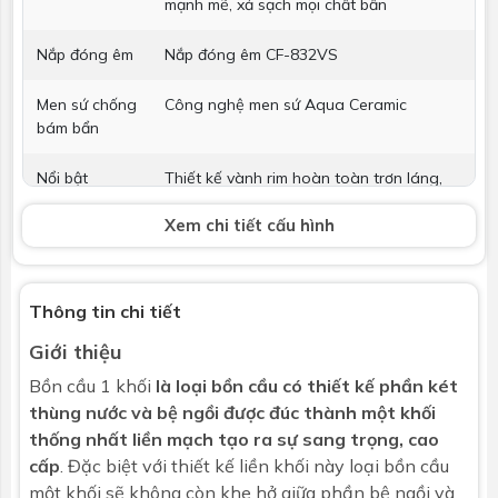
mạnh mẽ, xả sạch mọi chất bẩn
Nắp đóng êm
Nắp đóng êm CF-832VS
Men sứ chống
Công nghệ men sứ Aqua Ceramic
bám bẩn
Nổi bật
Thiết kế vành rim hoàn toàn trơn láng,
dễ dàng vệ sinh và hạn chế sự bám bẩn
Xem chi tiết cấu hình
Vòi xịt
Không bao gồm
T cầu
Có
Thông tin chi tiết
Giới thiệu
Kích thước
376 x 746 x 752 (mm) (RxDxC)
Bồn cầu
1 khối
là loại bồn cầu có thiết kế phần két
Bảo hành
Nhấp để xem chính sách bảo hành
thùng nước và bệ ngồi được đúc thành một khối
thống nhất liền mạch tạo ra sự sang trọng, cao
cấp
. Đặc biệt với thiết kế liền khối này loại bồn cầu
một khối sẽ không còn khe hở giữa phần bệ ngồi và