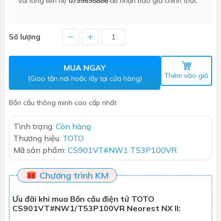
Vui lòng liên hệ
0799698886
để nhận báo giá chính thức
Số lượng
MUA NGAY
Thêm vào giỏ
(Giao tận nơi hoặc lấy tại cửa hàng)
Bồn cầu thông minh cao cấp nhất
Tình trạng:
Còn hàng
Thương hiệu:
TOTO
Mã sản phẩm:
CS901VT#NW1 T53P100VR
Chương trình KM
Ưu đãi khi mua Bồn cầu điện tử TOTO
CS901VT#NW1/T53P100VR Neorest NX II: