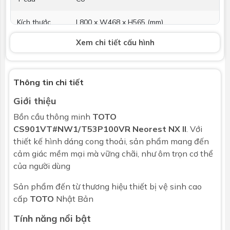
Kích thước
L800 x W468 x H565 (mm)
Xem chi tiết cấu hình
Tâm xả
305mm
Đường kính
Đang cập nhật
ống thoát
Thông tin chi tiết
Giới thiệu
Áp lực nước
0.05-0.75 Mpa
dử dụng
Bồn cầu thông minh
TOTO
CS901VT#NW1/T53P100VR Neorest NX II
. Với
Phụ kiện kèm
Phụ kiện lắp đặt, Bao gồm bích nối sàn,
thiết kế hình dáng cong thoải, sản phẩm mang đến
theo
van dừng
cảm giác mềm mại mà vững chãi, như ôm trọn cơ thể
của người dùng
Màu
Vàng Pháp
bảng điều
Sản phẩm đến từ thương hiệu thiết bị vệ sinh cao
khiển
cấp
TOTO
Nhật Bản
Bảo hành
Nhấp để xem chính sách bảo hành
Tính năng nổi bật