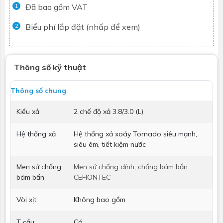
Đã bao gồm VAT
1
Biểu phí lắp đặt (nhấp để xem)
2
Thông số kỹ thuật
Thông số chung
Kiểu xả
2 chế độ xả 3.8/3.0 (L)
Hệ thống xả
Hệ thống xả xoáy Tornado siêu mạnh,
siêu êm, tiết kiệm nước
Men sứ chống
Men sứ chống dính, chống bám bẩn
bám bẩn
CEFIONTEC
Vòi xịt
Không bao gồm
T cầu
Có