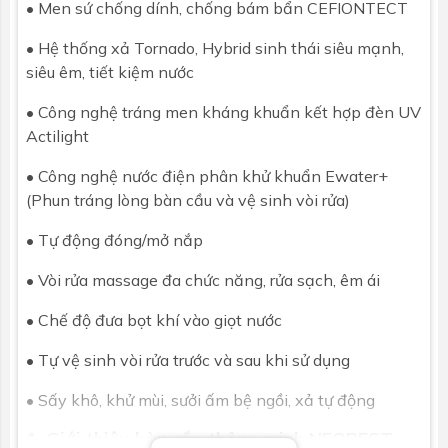
• Men sứ chống dính, chống bám bẩn CEFIONTECT
• Hệ thống xả Tornado, Hybrid sinh thái siêu mạnh,
siêu êm, tiết kiệm nước
• Công nghệ tráng men kháng khuẩn kết hợp đèn UV
Actilight
• Công nghệ nước điện phân khử khuẩn Ewater+
(Phun tráng lòng bàn cầu và vệ sinh vòi rửa)
• Tự động đóng/mở nắp
• Vòi rửa massage đa chức năng, rửa sạch, êm ái
• Chế độ đưa bọt khí vào giọt nước
• Tự vệ sinh vòi rửa trước và sau khi sử dụng
• Sấy khô, khử mùi, sưởi ấm bệ ngồi, xả tự động
1. Giới thiệu bàn cầu thông minh NEOREST