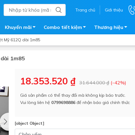
Trang chủ
Giới thiệu
Khuyến mãi
Combo tiết kiệm
Thương hiệu
ệt Mỹ 612Q dài 1m85
Q dài 1m85
ắm
Bồn nước
 tắm kính
Máy nước nóng năng lượng 
18.353.520 ₫
31.644.000 ₫
(-42%)
trời
ắm đứng
Bồn bảo ôn
en tắm
Giá sản phẩm có thể thay đổi mà không kịp báo trước.
Bồn nhựa tự hoại
Vui lòng liên hệ
0799698886
để nhận báo giá chính thức
ắm nước nóng điện
Máy bơm tăng áp
iện nhà tắm
Vòi pha nóng lạnh
giặt
[object Object]
Vật tư
ắm âm tường