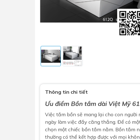
Sen t
Phụ kiện nhà vệ sinh
Combo 
chọn
Gương nhà vệ sinh - nhà tắm
Combo 
Thông tin chi tiết
Máy sấy tay
Combo 
Ưu điểm
Bồn tắm dài Việt Mỹ 6
Nắp bồn cầu
Combo
Nắp điện tử
Việc tắm bồn sẽ mang lại cho con người m
mặt tr
ngày làm việc đầy căng thẳng. Để có một
Combo 
chọn một chiếc bồn tắm nằm.
Bồn tắm 
thường có thể kết hợp được với mọi khô