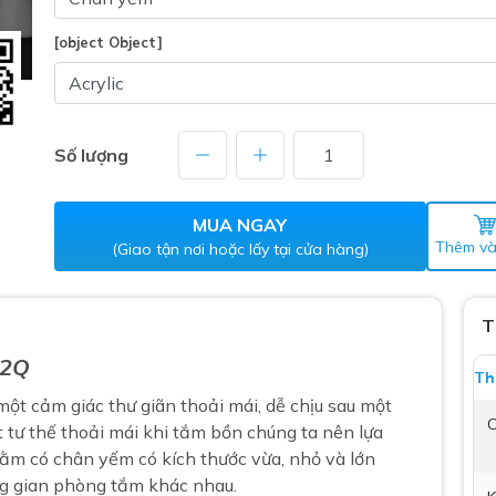
Máy nước nóng gián tiếp
ắm
[object Object]
Số lượng
MUA NGAY
Thêm và
(Giao tận nơi hoặc lấy tại cửa hàng)
thiết bị vệ sinh Lộc Nghi lựa
bồn cầu nhà trọ giá rẻ
T
thiết bị vệ sinh chính hãng
12Q
Th
 Máy nước nóng năng lượng
ột cảm giác thư giãn thoải mái, dễ chịu sau một
ời
C
 tư thế thoải mái khi tắm bồn chúng ta nên lựa
thiết bị vệ sinh cao cấp
nằm
có chân yếm có kích thước vừa, nhỏ và lớn
ng gian phòng tắm khác nhau.