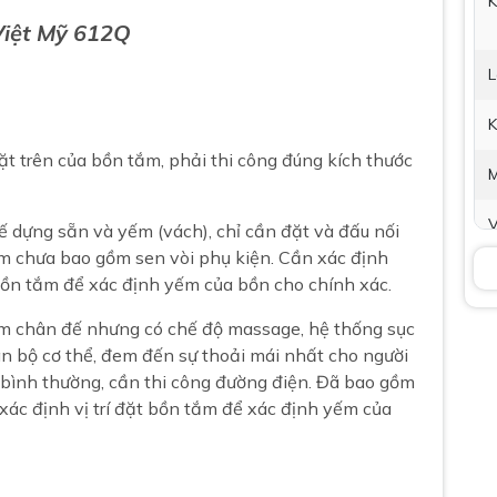
K
Việt Mỹ
612Q
L
K
t trên của bồn tắm, phải thi công đúng kích thước
V
 dựng sẵn và yếm (vách), chỉ cần đặt và đấu nối
t
m chưa bao gồm sen vòi phụ kiện. Cần xác định
 bồn tắm để xác định yếm của bồn cho chính xác.
P
t
m chân đế nhưng có chế độ massage, hệ thống sục
n bộ cơ thể, đem đến sự thoải mái nhất cho người
n bình thường, cần thi công đường điện. Đã bao gồm
 xác định vị trí đặt bồn tắm để xác định yếm của