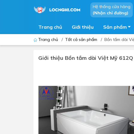
Hệ thống cửa hàng
(Nhận chỉ đường)
Trang chủ
Giới thiệu
Sản phẩm
Trang chủ
/
Tất cả sản phẩm
/
Bồn tắm dài Vi
Giới thiệu Bồn tắm dài Việt Mỹ 612
Bồn cầu
Bồn t
Thiết bị nhà tiểu
Phòng
Lavabo - Chậu rửa mặt
Sen t
Vòi lavabo
Vòi s
Vòi chậu - vòi hồ - vòi gắn tường
Máy t
Máy sấy tay
Phụ k
Lavabo tủ - Lavabo kính
Chậu 
Sen t