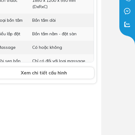
ích thước
1850 x 1200 x 550 mm
(DxRxC)
Dịch Vụ Lắp Đặt Bồn Cầu &
Lavabo Lộc Nghi Cần Thơ –
oại bồn tắm
Bồn tắm dài
Chuyên Nghiệp & Tận Tâm
iểu lắp đặt
Bồn tắm nằm - đặt sàn
Massage
Có hoặc không
òi sen bồn
Chỉ có đối với loại massage
ắm
Xem chi tiết cấu hình
hụ kiện kèm
Không bao gồm
heo