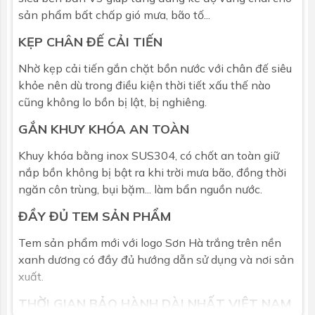
sản phẩm bất chấp gió mưa, bão tố...
KẸP CHÂN ĐẾ CẢI TIẾN
Nhờ kẹp cải tiến gắn chặt
bồn nước
với chân đế siêu
khỏe nên dù trong điều kiện thời tiết xấu thế nào
cũng không lo bồn bị lật, bị nghiêng.
GẮN KHUY KHÓA AN TOÀN
Khuy khóa bằng inox SUS304, có chốt an toàn giữ
nắp bồn không bị bật ra khi trời mưa bão, đồng thời
ngăn côn trùng, bụi bặm... làm bẩn nguồn nước.
ĐẦY ĐỦ TEM SẢN PHẨM
Tem sản phẩm mới với logo
Sơn Hà
trắng trên nền
xanh dương có đầy đủ hướng dẫn sử dụng và nơi sản
xuất.
THỜI GIAN BẢO HÀNH DÀI NHẤT VIỆT NAM