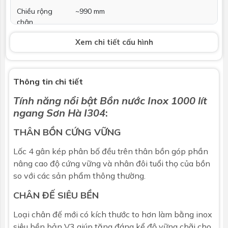
Chiều rộng
~990 mm
chân
Xem chi tiết cấu hình
Tổng cao bồn
~1145 mm
Bảo hành
Bảo hành chính hãng 12 năm
Thông tin chi tiết
Thông số kỹ thuật trên đây có dung sai ± 8%. (theo bản
Tính năng nổi bật
Bồn nước Inox 1000 lít
công bố chất lượng sản phẩm). Có thể được thay đổi bởi
ngang Sơn Hà I304
:
nhà sản xuất mà không kịp báo trước.
THÂN BỒN CỨNG VỮNG
Lốc 4 gân kép phân bố đều trên thân bồn góp phần
nâng cao độ cứng vững và nhân đôi tuổi thọ của bồn
so với các sản phẩm thông thường.
CHÂN ĐẾ SIÊU BỀN
Loại chân đế mới có kích thước to hơn làm bằng inox
siêu bền bản V3 giúp tăng đáng kể độ vững chãi cho