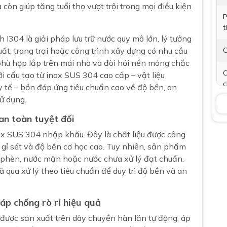
òn giúp tăng tuổi thọ vượt trội trong mọi điều kiện
P
t
nh
I304 là giải pháp lưu trữ nước quy mô lớn, lý tưởng
t, trang trại hoặc công trình xây dựng có nhu cầu
C
hù hợp lắp trên mái nhà và đòi hỏi nền móng chắc
C
 cấu tạo từ inox SUS 304 cao cấp – vật liệu
c
tế – bồn đáp ứng tiêu chuẩn cao về độ bền, an
sử dụng.
T
an toàn tuyệt đối
B
ox SUS 304 nhập khẩu. Đây là chất liệu được công
ỉ sét và độ bền cơ học cao. Tuy nhiên, sản phẩm
T
 phèn, nước mặn hoặc nước chưa xử lý đạt chuẩn.
(
qua xử lý theo tiêu chuẩn để duy trì độ bền và an
t
k
áp chống rò rỉ hiệu quả
được sản xuất trên dây chuyền hàn lăn tự động, áp