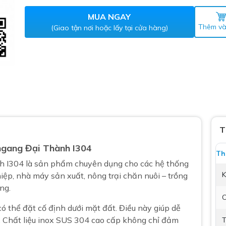
Máy nước nóng gián tiếp
ắm
MUA NGAY
Thêm và
(Giao tận nơi hoặc lấy tại cửa hàng)
thiết bị vệ sinh Lộc Nghi lựa
T
bồn cầu nhà trọ giá rẻ
ngang Đại Thành I304
Th
thiết bị vệ sinh chính hãng
h I304 là sản phẩm chuyên dụng cho các hệ thống
K
iệp, nhà máy sản xuất, nông trại chăn nuôi – trồng
 Máy nước nóng năng lượng
ng.
ời
C
thiết bị vệ sinh cao cấp
ó thể đặt cố định dưới mặt đất. Điều này giúp dễ
ng. Chất liệu inox SUS 304 cao cấp không chỉ đảm
T