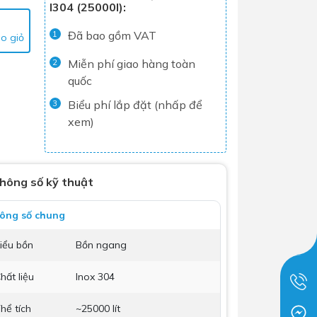
I304 (25000l):
Tủ lạnh
Đã bao gồm VAT
1
o giỏ
Máy rửa chén
Miễn phí giao hàng toàn
Nồi chiên không dầu
2
quốc
Nồi cơm điện
Biểu phí lắp đặt (nhấp để
3
Gia dụng
xem)
Dịch Vụ Lắp Đặt Thiết Bị Nhà Bếp
hông số kỹ thuật
Lộc Nghi Cần Thơ – Chuyên
Nghiệp và Tận Tâm
ông số chung
Dịch Vụ Lắp Đặt Thiết Bị Ngành
Nước Lộc Nghi Cần Thơ – Chuyên
iểu bồn
Bồn ngang
Nghiệp & Uy Tín
hất liệu
Inox 304
Dịch Vụ Lắp Đặt Sen Vòi và Phụ
Kiện Nhà Tắm Lộc Nghi Cần Thơ –
hể tích
~25000 lít
Chuyên Nghiệp và Tận Tâm