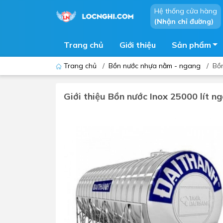
Hệ thống cửa hàng
(Nhận chỉ đường)
Trang chủ
Giới thiệu
Sản phẩm
Trang chủ
/
Bồn nước nhựa nằm - ngang
/
Bồn
Giới thiệu Bồn nước Inox 25000 lít n
Bồn cầu
Bồn t
Thiết bị nhà tiểu
Phòng
Lavabo - Chậu rửa mặt
Sen t
Vòi lavabo
Vòi s
Vòi chậu - vòi hồ - vòi gắn tường
Máy t
Máy sấy tay
Phụ k
Lavabo tủ - Lavabo kính
Chậu 
Sen t