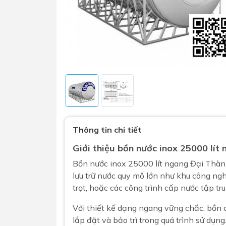
Sen t
Phụ kiện nhà vệ sinh
Combo 
Thông tin chi tiết
chọn
Gương nhà vệ sinh - nhà tắm
Combo 
Giới thiệu
bồn nước inox
25000 lít 
Máy sấy tay
Combo 
Bồn nước
inox 25000 lít ngang Đại Thàn
Nắp bồn cầu
lưu trữ nước quy mô lớn như khu công ngh
Combo
Nắp điện tử
trọt, hoặc các công trình cấp nước tập tru
mặt tr
Combo 
Với thiết kế dạng ngang vững chắc, bồn c
lắp đặt và bảo trì trong quá trình sử dụ