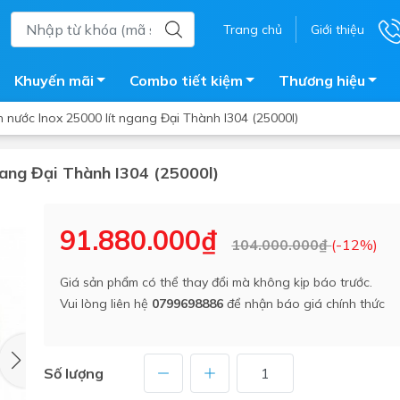
Trang chủ
Giới thiệu
Khuyến mãi
Combo tiết kiệm
Thương hiệu
 nước Inox 25000 lít ngang Đại Thành I304 (25000l)
gang Đại Thành I304 (25000l)
ắm
Bồn nước
 tắm kính
Máy nước nóng năng lượng 
91.880.000₫
104.000.000₫
(-12%)
trời
ắm đứng
Bồn bảo ôn
en tắm
Giá sản phẩm có thể thay đổi mà không kịp báo trước.
Bồn nhựa tự hoại
Vui lòng liên hệ
0799698886
để nhận báo giá chính thức
ắm nước nóng điện
Máy bơm tăng áp
iện nhà tắm
Vòi pha nóng lạnh
giặt
Số lượng
Vật tư
ắm âm tường