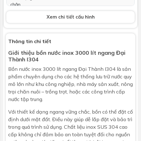
chân
Xem chi tiết cấu hình
Tổng cao bồn
~1605 mm
Bảo hành
Bảo hành chính hãng 12 năm
Thông tin chi tiết
Thông số kỹ thuật trên đây có dung sai ± 8%. (theo bản
Giới thiệu
bồn nước
inox 3000 lít ngang Đại
công bố chất lượng sản phẩm). Có thể được thay đổi bởi
Thành I304
nhà sản xuất mà không kịp báo trước.
Bồn nước inox
3000 lít ngang Đại Thành I304 là sản
phẩm chuyên dụng cho các hệ thống lưu trữ nước quy
mô lớn như khu công nghiệp, nhà máy sản xuất, nông
trại chăn nuôi – trồng trọt, hoặc các công trình cấp
nước tập trung.
Với thiết kế dạng ngang vững chắc, bồn có thể đặt cố
định dưới mặt đất. Điều này giúp dễ lắp đặt và bảo trì
trong quá trình sử dụng. Chất liệu inox SUS 304 cao
cấp không chỉ đảm bảo an toàn tuyệt đối cho nguồn