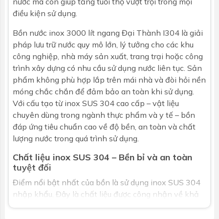
nước mà còn giúp tăng tuổi thọ vượt trội trong mọi
điều kiện sử dụng.
Bồn nước inox 3000 lít ngang
Đại Thành
I304 là giải
pháp lưu trữ nước quy mô lớn, lý tưởng cho các khu
công nghiệp, nhà máy sản xuất, trang trại hoặc công
trình xây dựng có nhu cầu sử dụng nước liên tục. Sản
phẩm không phù hợp lắp trên mái nhà và đòi hỏi nền
móng chắc chắn để đảm bảo an toàn khi sử dụng.
Với cấu tạo từ inox SUS 304 cao cấp – vật liệu
chuyên dùng trong ngành thực phẩm và y tế – bồn
đáp ứng tiêu chuẩn cao về độ bền, an toàn và chất
lượng nước trong quá trình sử dụng.
Chất liệu inox SUS 304 – Bền bỉ và an toàn
tuyệt đối
Điểm nổi bật nhất của bồn là sử dụng inox SUS 304
nhập khẩu. Đây là chất liệu được công nhận về khả
năng chống ăn mòn, không gỉ sét và độ bền cơ học
cao. Tuy nhiên, sản phẩm không thích hợp sử dụng