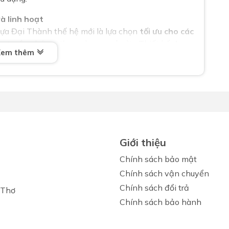
và linh hoạt
hựa Đại Thành thế hệ mới là lựa chọn
tối ưu cho các
 vực cần chứa nước sạch quy mô vừa. Thiết kế
dạng
Xem thêm
giả
ịnh thương hiệu
 Thành
và tiêu chuẩn
ISO 9001-2008
, giúp người
 hãng và an tâm về chất lượng sản phẩm.
Giới thiệu
có dùng được cho nước giếng khoan không?
Chính sách bảo mật
DPE 4 lớp, chống ăn mòn tốt nên sử dụng được với
Chính sách vận chuyển
g khoan nhiễm phèn, nhiễm mặn.
Chính sách đổi trả
 Thơ
Chính sách bảo hành
ệ mới Đại Thành đều được
bảo hành chính hãng
từ