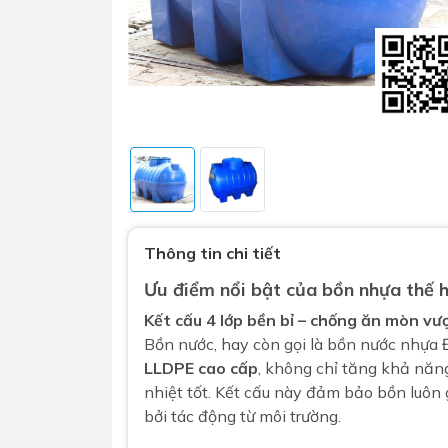
Sen t
Phụ kiện nhà vệ sinh
Combo 
Thông tin chi tiết
chọn
Gương nhà vệ sinh - nhà tắm
Ưu điểm nổi bật của
bồn nhựa
thế h
Combo 
Máy sấy tay
Kết cấu 4 lớp bền bỉ – chống ăn mòn vượ
Combo 
Nắp bồn cầu
Bồn nước
, hay còn gọi là bồn nước nhựa
Combo
Nắp điện tử
LLDPE cao cấp
, không chỉ tăng khả nă
mặt tr
nhiệt tốt. Kết cấu này đảm bảo bồn luôn 
Combo 
bởi tác động từ môi trường.