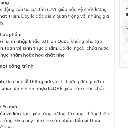
dùng
P
c động của tia cực tím (UV), giúp bảo vệ chất lượng
t
hát triển
. Đây là đặc điểm quan trọng với những gia
h.
C
 thực phẩm
C
ên sinh nhập khẩu từ Hàn Quốc
, không pha tạp,
n toàn vệ sinh thực phẩm
. Do đó, ngoài chứa nước
C
thực phẩm hoặc hóa chất nhẹ
.
mọi công trình
B
nh
, tích hợp
lỗ thông hơi
và chỉ hướng đóng/mở rõ
T
 phun định hình nhựa LLDPE
giúp nắp chắc chắn,
(
t
k
hiệu quả
ều và liên tục
, giúp tăng cường độ cứng, chống biến
g phẳng. Điều này làm cho sản phẩm
bền bỉ theo
ử dụng.