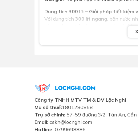
Dung tích 300 lít – Giải pháp tiết kiệm 
Với dung tích
300 lít ngang
, bồn nước n
hộ gia đình nhỏ
, phòng trọ hoặc các khu
đứng
giúp tiết kiệm diện tích lắp đặt.
Cam kết chất lượng và chống hàng 
Logo Tân Á Đại Thành in nổi – Khẳng đ
Trên thân bồn có in nổi
logo Tân Á Đại
tiêu dùng dễ dàng nhận diện hàng chính
Câu hỏi thường gặp (FAQs)
1. Bồn nhựa Đại Thành 300 lít ngang 
Có, bồn được làm từ nhựa nguyên sinh LL
Công ty TNHH MTV TM & DV Lộc Nghi
mọi nguồn nước
, bao gồm cả nước giến
Mã số thuế:
1801280858
Trụ sở chính:
57-59 đường 3/2, Tân An, Cần
2. Sản phẩm có bảo hành không?
Email:
cskh@locnghi.com
Có, tất cả các sản phẩm bồn nhựa thế h
Hotline:
0799698886
8 đến 10 năm tùy điều kiện sử dụng.