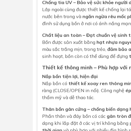
Chống tia UV – Bảo vệ sức khỏe người 
Lớp ngoài cùng được thiết kế chống lại tá
nước bên trong và
ngăn ngừa rêu mốc p
đình sử dụng bồn ở nơi có ánh nắng mạn
Chất liệu an toàn – Đạt chuẩn vệ sinh
Bồn được sản xuất bằng
hạt nhựa nguy
màu sắc trắng mịn, trong trẻo,
đảm bảo a
sinh hoạt, bồn còn có thể dùng để đựng
Thiết kế thông minh – Phù hợp với 
Nắp bồn tiện lợi, hiện đại
Nắp bồn có
thiết kế xoay ren thông mi
ràng (CLOSE/OPEN in nổi). Công nghệ
ép
thẩm mỹ và dễ thao tác.
Thân bồn gân cứng – chống biến dạng 
Phần thân và đáy bồn có các
gân tròn đ
dạng khi lắp đặt ở các vị trí không bằn
thời gian
và phù hợp với nhiều địa hình s