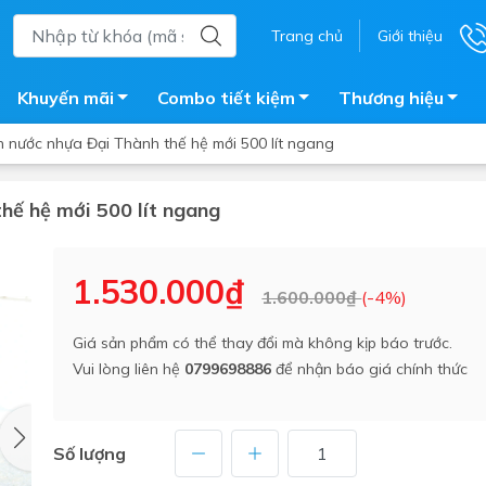
Trang chủ
Giới thiệu
Khuyến mãi
Combo tiết kiệm
Thương hiệu
 nước nhựa Đại Thành thế hệ mới 500 lít ngang
hế hệ mới 500 lít ngang
ắm
Bồn nước
 tắm kính
Máy nước nóng năng lượng 
1.530.000₫
1.600.000₫
(-4%)
trời
ắm đứng
Bồn bảo ôn
en tắm
Giá sản phẩm có thể thay đổi mà không kịp báo trước.
Bồn nhựa tự hoại
Vui lòng liên hệ
0799698886
để nhận báo giá chính thức
ắm nước nóng điện
Máy bơm tăng áp
iện nhà tắm
Vòi pha nóng lạnh
giặt
Số lượng
Vật tư
ắm âm tường