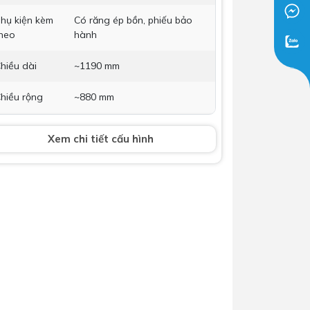
Dịch Vụ Lắp Đặt Bồn Cầu &
hụ kiện kèm
Có răng ép bồn, phiếu bảo
heo
Lavabo Lộc Nghi Cần Thơ –
hành
Chuyên Nghiệp & Tận Tâm
hiều dài
~1190 mm
hiều rộng
~880 mm
hiều cao
~900 mm
Xem chi tiết cấu hình
ảo hành
Bảo hành chính hãng 20 năm
(nhấp để xem chi tiết)
hông số kỹ thuật trên đây có dung sai ± 8%.
theo bản công bố chất lượng sản phẩm). Có
hể được thay đổi bởi nhà sản xuất mà không
ịp báo trước.