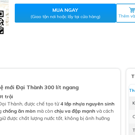
Máy nước nóng gián tiếp
ắm
MUA NGAY
Thêm và
(Giao tận nơi hoặc lấy tại cửa hàng)
thiết bị vệ sinh Lộc Nghi lựa
T
ệ mới Đại Thành 300 lít ngang
bồn cầu nhà trọ giá rẻ
Th
t trội
thiết bị vệ sinh chính hãng
K
 Đại Thành, được chế tạo từ
4 lớp nhựa nguyên sinh
 Máy nước nóng năng lượng
ng
chống ăn mòn
mà còn
chịu va đập mạnh
và cách
ời
C
giữ được chất lượng nước tốt, không bị ảnh hưởng
thiết bị vệ sinh cao cấp
T