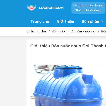
Hệ thống cửa hàng
(Nhận chỉ đường)
Trang chủ
Giới thiệu
Sản phẩm
Trang chủ
/
Bồn nước nhựa nằm - ngang
/
Bồn
Giới thiệu Bồn nước nhựa Đại Thành t
Bồn cầu
Bồn t
Thiết bị nhà tiểu
Phòng
Lavabo - Chậu rửa mặt
Sen t
Vòi lavabo
Vòi s
Vòi chậu - vòi hồ - vòi gắn tường
Máy t
Máy sấy tay
Phụ k
Lavabo tủ - Lavabo kính
Chậu 
Sen t