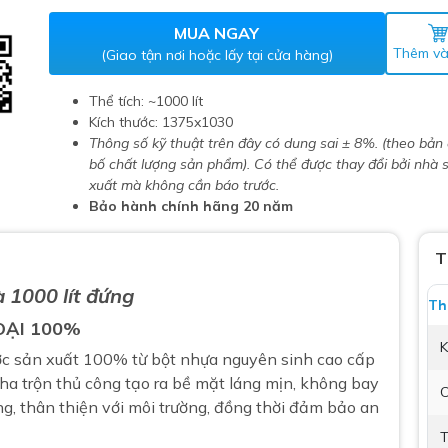
Máy nước nóng gián tiếp
ắm
MUA NGAY
Thêm và
(Giao tận nơi hoặc lấy tại cửa hàng)
Thể tích: ~1000 lít
Kích thước: 1375x1030
Thông số kỹ thuật trên đây có dung sai ± 8%. (theo bản
bố chất lượng sản phẩm). Có thể được thay đổi bởi nhà 
xuất mà không cần báo trước.
Bảo hành chính hãng 20 năm
thiết bị vệ sinh Lộc Nghi lựa
T
bồn cầu nhà trọ giá rẻ
 1000 lít đứng
Th
thiết bị vệ sinh chính hãng
OẠI 100%
K
 Máy nước nóng năng lượng
ợc sản xuất 100% từ bột nhựa nguyên sinh cao cấp
ời
ha trộn thủ công tạo ra bề mặt láng mịn, không bay
C
ng, thân thiện với môi trường, đồng thời đảm bảo an
thiết bị vệ sinh cao cấp
T