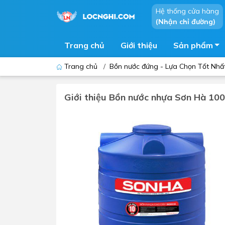
Hệ thống cửa hàng
(Nhận chỉ đường)
Trang chủ
Giới thiệu
Sản phẩm
Trang chủ
/
Bồn nước đứng - Lựa Chọn Tốt Nhấ
Giới thiệu Bồn nước nhựa Sơn Hà 100
Bồn cầu
Bồn t
Thiết bị nhà tiểu
Phòng
Lavabo - Chậu rửa mặt
Sen t
Vòi lavabo
Vòi s
Vòi chậu - vòi hồ - vòi gắn tường
Máy t
Máy sấy tay
Phụ k
Lavabo tủ - Lavabo kính
Chậu 
Sen t