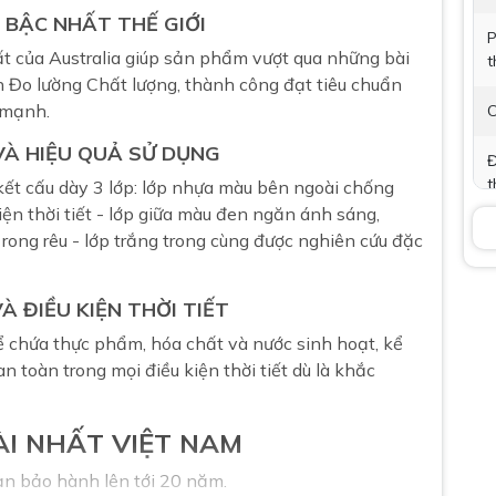
 BẬC NHẤT THẾ GIỚI
P
 của Australia giúp sản phẩm vượt qua những bài
t
n Đo lường Chất lượng, thành công đạt tiêu chuẩn
 mạnh.
C
VÀ HIỆU QUẢ SỬ DỤNG
Đ
t
kết cấu dày 3 lớp: lớp nhựa màu bên ngoài chống
iện thời tiết - lớp giữa màu đen ngăn ánh sáng,
B
 rong rêu - lớp trắng trong cùng được nghiên cứu đặc
T
 ĐIỀU KIỆN THỜI TIẾT
(
t
ể chứa thực phẩm, hóa chất và nước sinh hoạt, kể
k
 toàn trong mọi điều kiện thời tiết dù là khắc
ÀI NHẤT VIỆT NAM
ạn bảo hành lên tới 20 năm.