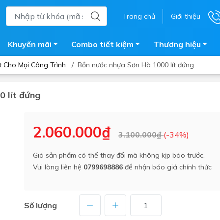
Trang chủ
Giới thiệu
Khuyến mãi
Combo tiết kiệm
Thương hiệu
t Cho Mọi Công Trình
/
Bồn nước nhựa Sơn Hà 1000 lít đứng
0 lít đứng
ắm
Bồn nước
 tắm kính
Máy nước nóng năng lượng 
2.060.000₫
3.100.000₫
(-34%)
trời
ắm đứng
Bồn bảo ôn
en tắm
Giá sản phẩm có thể thay đổi mà không kịp báo trước.
Bồn nhựa tự hoại
Vui lòng liên hệ
0799698886
để nhận báo giá chính thức
ắm nước nóng điện
Máy bơm tăng áp
iện nhà tắm
Vòi pha nóng lạnh
giặt
Số lượng
Vật tư
ắm âm tường