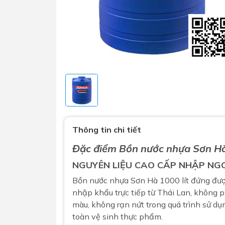
Sen t
Phụ kiện nhà vệ sinh
Combo 
Thông tin chi tiết
chọn
Gương nhà vệ sinh - nhà tắm
Combo 
Đặc điểm Bồn nước nhựa Sơn Hà
Máy sấy tay
Combo 
NGUYÊN LIỆU CAO CẤP NHẬP NG
Nắp bồn cầu
Combo
Bồn nước nhựa
Sơn Hà
1000 lít đứng đư
Nắp điện tử
mặt tr
nhập khẩu trực tiếp từ Thái Lan, không p
màu, không rạn nứt trong quá trình sử dụ
Combo 
toàn vệ sinh thực phẩm.