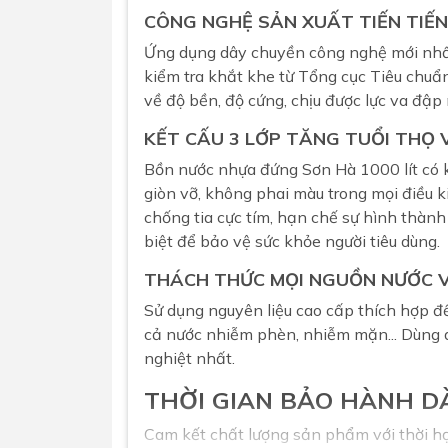
CÔNG NGHỆ SẢN XUẤT TIẾN TIẾN
Ứng dụng dây chuyền công nghệ mới nhất
kiểm tra khắt khe từ Tổng cục Tiêu chuẩ
về độ bền, độ cứng, chịu được lực va đập
KẾT CẤU 3 LỚP TĂNG TUỔI THỌ 
Bồn nước nhựa đứng
Sơn Hà 1000 lít có 
giòn vỡ, không phai màu trong mọi điều k
chống tia cực tím, hạn chế sự hình thành
biệt để bảo vệ sức khỏe người tiêu dùng.
THÁCH THỨC MỌI NGUỒN NƯỚC VÀ
Sử dụng nguyên liệu cao cấp thích hợp đ
cả nước nhiễm phèn, nhiễm mặn... Dùng an
nghiệt nhất.
THỜI GIAN BẢO HÀNH D
Cam kết chất lượng sản phẩm với thời h