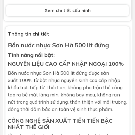
Xem chi tiết cấu hình
Bảo hành
Bảo hành chính hãng 20 năm
Thông số kỹ thuật trên đây có dung sai ± 8%. (theo bản
công bố chất lượng sản phẩm). Có thể được thay đổi bởi
Thông tin chi tiết
nhà sản xuất mà không kịp báo trước.
Bồn nước nhựa Sơn Hà 500 lít đứng
Tính năng nổi bật:
NGUYÊN LIỆU CAO CẤP NHẬP NGOẠI 100%
Bồn nước nhựa
Sơn Hà
500 lít đứng được sản
xuất 100% từ bột nhựa nguyên sinh cao cấp nhập
khẩu trực tiếp từ Thái Lan, không pha trộn thủ công
tạo ra bề mặt láng mịn, không bay màu, không rạn
nứt trong quá trình sử dụng, thân thiện với môi trường,
đồng thời đảm bảo an toàn vệ sinh thực phẩm.
CÔNG NGHỆ SẢN XUẤT TIẾN TIẾN BẬC
NHẤT THẾ GIỚI