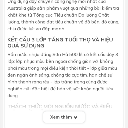
Ứng dụng dây chuyền công nghệ mới nhất của
Australia giúp sản phẩm vượt qua những bài kiểm tra
khắt khe từ Tổng cục Tiêu chuẩn Đo lường Chất
lượng, thành công đạt tiêu chuẩn về độ bền, độ cứng,
chịu được lực va đập mạnh.
KẾT CẤU 3 LỚP TĂNG TUỔI THỌ VÀ HIỆU
QUẢ SỬ DỤNG
Bồn nước nhựa đứng
Sơn Hà 500 lít có kết cấu dày 3
lớp: lớp nhựa màu bên ngoài chống giòn vỡ, không
phai màu trong mọi điều kiện thời tiết - lớp giữa màu
đen ngăn ánh sáng, chống tia cực tím, hạn chế sự
hình thành rong rêu - lớp trắng trong cùng được
nghiên cứu đặc biệt để bảo vệ sức khỏe người tiêu
dùng.
THÁCH THỨC MỌI NGUỒN NƯỚC VÀ ĐIỀU
KIỆN THỜI TIẾT
Xem thêm
Sử dụng nguyên liệu cao cấp thích hợp để chứa thực
phẩm, hóa chất và nước sinh hoạt, kể cả nước nhiễm