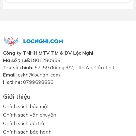
phèn, nhiễm mặn... Dùng an toàn trong mọi điều kiện
thời tiết dù là khắc nghiệt nhất.
THỜI GIAN BẢO HÀNH DÀI
NHẤT VIỆT NAM
Cam kết chất lượng sản phẩm với thời hạn bảo hành
Công ty TNHH MTV TM & DV Lộc Nghi
lên tới 20 năm.
Mã số thuế:
1801280858
Trụ sở chính:
57-59 đường 3/2, Tân An, Cần Thơ
Email:
cskh@locnghi.com
Hotline:
0799698886
Giới thiệu
Chính sách bảo mật
Chính sách vận chuyển
Chính sách đổi trả
Chính sách bảo hành