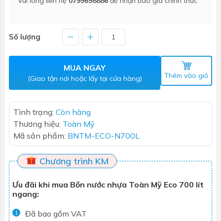
Vui lòng liên hệ
0799698886
để nhận báo giá chính thức
Số lượng
MUA NGAY
Thêm vào giỏ
(Giao tận nơi hoặc lấy tại cửa hàng)
Tình trạng:
Còn hàng
Thương hiệu:
Toàn Mỹ
Mã sản phẩm:
BNTM-ECO-N700L
Chương trình KM
Ưu đãi khi mua Bồn nước nhựa Toàn Mỹ Eco 700 lít
ngang:
Đã bao gồm VAT
1