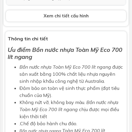
Chiều cao
Đang cập nhật
Xem chi tiết cấu hình
Bảo hành
Bảo hành chính hãng 16 năm
Thông số kỹ thuật trên đây có dung sai ± 8%. (theo bản
Thông tin chi tiết
công bố chất lượng sản phẩm). Có thể được thay đổi bởi
Ưu điểm Bồn nước nhựa Toàn Mỹ Eco 700
nhà sản xuất mà không kịp báo trước.
lít ngang
Bồn nước nhựa
Toàn Mỹ Eco 700 lít ngang
được
sản xuất bằng 100% chất liệu nhựa nguyên
sinh nhập khẩu công nghệ từ Australia.
Đảm bảo an toàn vệ sinh thực phẩm (đạt tiêu
chuẩn của Mỹ).
Không nứt vỡ, không bay màu.
Bồn nước nhựa
Toàn Mỹ
Eco 700 lít ngang
chịu được mọi điều
kiện thời tiết
.Chế độ bảo hành chu đáo.
Toàn Mỹ Eco 700 lít
Bồn nước nhựa
ngang