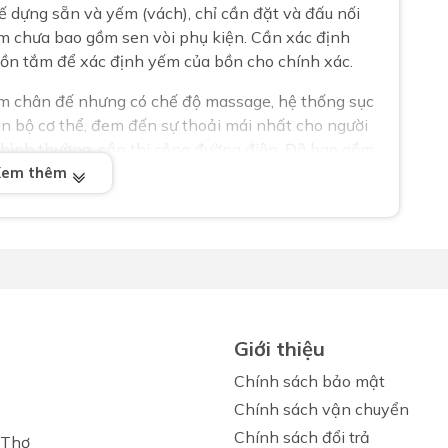
 dựng sẵn và yếm (vách), chỉ cần đặt và đấu nối
m chưa bao gồm sen vòi phụ kiện. Cần xác định
 bồn tắm để xác định yếm của bồn cho chính xác.
m chân đế nhưng có chế độ massage, hệ thống sục
n bộ cơ thể, đem đến sự thoải mái nhất cho người
n bình thường, cần thi công đường điện. Đã bao gồm
 xác định vị trí đặt bồn tắm để xác định yếm của
Xem thêm
n cao
Giới thiệu
Chính sách bảo mật
Chính sách vận chuyển
Chính sách đổi trả
 Thơ