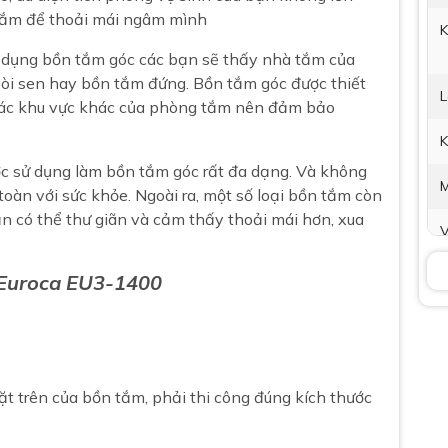
tắm để thoải mái ngâm mình
K
 dụng bồn tắm góc các bạn sẽ thấy nhà tắm của
òi sen hay bồn tắm đứng. Bồn tắm góc được thiết
L
các khu vực khác của phòng tắm nên đảm bảo
K
ợc sử dụng làm bồn tắm góc rất đa dạng. Và không
oàn với sức khỏe. Ngoài ra, một số loại bồn tắm còn
n có thể thư giãn và cảm thấy thoải mái hơn, xua
V
t
Euroca
EU3-1400
P
t
t trên của bồn tắm, phải thi công đúng kích thước