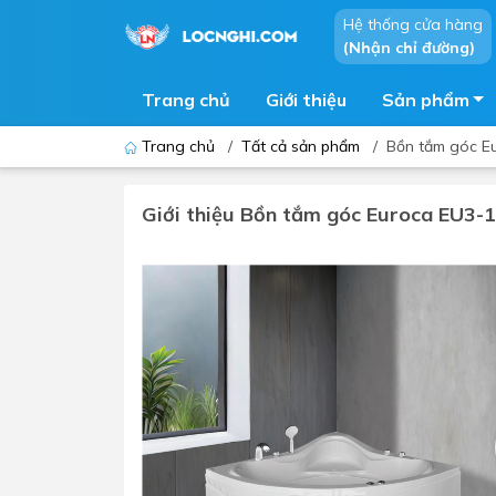
Hệ thống cửa hàng
(Nhận chỉ đường)
Trang chủ
Giới thiệu
Sản phẩm
Trang chủ
/
Tất cả sản phẩm
/
Bồn tắm góc E
Giới thiệu Bồn tắm góc Euroca EU3-
Bồn cầu
Bồn t
Thiết bị nhà tiểu
Phòng
Lavabo - Chậu rửa mặt
Sen t
Vòi lavabo
Vòi s
Vòi chậu - vòi hồ - vòi gắn tường
Máy t
Máy sấy tay
Phụ k
Lavabo tủ - Lavabo kính
Chậu 
Sen t