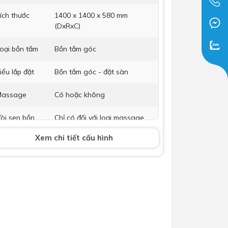
Dịch Vụ Lắp Đặt Bồn Cầu &
ích thước
1400 x 1400 x 580 mm
Lavabo Lộc Nghi Cần Thơ –
(DxRxC)
Chuyên Nghiệp & Tận Tâm
oại bồn tắm
Bồn tắm góc
iểu lắp đặt
Bồn tắm góc - đặt sàn
Massage
Có hoặc không
òi sen bồn
Chỉ có đối với loại massage
ắm
Xem chi tiết cấu hình
hụ kiện kèm
Không bao gồm
heo