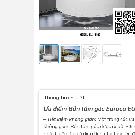
Sen t
Phụ kiện nhà vệ sinh
Combo 
chọn
Gương nhà vệ sinh - nhà tắm
Combo 
Máy sấy tay
Thông tin chi tiết
Combo 
Nắp bồn cầu
Combo
Ưu điểm
Bồn tắm góc Euroca E
Nắp điện tử
mặt tr
– Tiết kiệm không gian:
Một trong các ưu
Combo 
không gian. Bồn tắm góc được ra đời với
nhà ở hiện đại có diện tích nhỏ hẹp. Do 