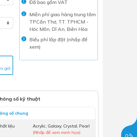
Đã bao gồm VAT
1
Tủ lạnh
Miễn phí giao hàng trung tâm
2
Máy rửa chén
TP.Cần Thơ, TT. TPHCM -
Nồi chiên không dầu
Hóc Môn, Dĩ An, Biên Hòa
Nồi cơm điện
Biểu phí lắp đặt (nhấp để
3
xem)
Gia dụng
o giỏ
Dịch Vụ Lắp Đặt Thiết Bị Nhà Bếp
Lộc Nghi Cần Thơ – Chuyên
Nghiệp và Tận Tâm
Dịch Vụ Lắp Đặt Thiết Bị Ngành
hông số kỹ thuật
Nước Lộc Nghi Cần Thơ – Chuyên
Nghiệp & Uy Tín
ông số chung
Dịch Vụ Lắp Đặt Sen Vòi và Phụ
hất liệu
Acrylic, Galaxy, Crystal, Pearl
Kiện Nhà Tắm Lộc Nghi Cần Thơ –
(Nhấp để xem minh họa)
Chuyên Nghiệp và Tận Tâm