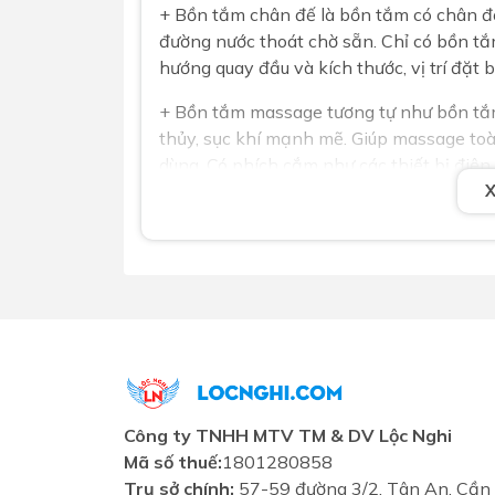
+ Bồn tắm chân đế là bồn tắm có chân đế
đường nước thoát chờ sẵn. Chỉ có bồn tắ
hướng quay đầu và kích thước, vị trí đặt
+ Bồn tắm massage tương tự như bồn tắ
thủy, sục khí mạnh mẽ. Giúp massage toà
dùng. Có phích cắm như các thiết bị điệ
tất cả các phụ kiện tay sen vòi tắm. Cần
bồn cho chính xác.
- Chọn chất liệu
+ Chất liệu Acrylic: Nhựa thủy tinh độ bề
+ Chất liệu Milk Pearl
Công ty TNHH MTV TM & DV Lộc Nghi
+ Chất liệu Galaxy: Siêu trắng kim tuyến
Mã số thuế:
1801280858
+ Chất liệu Pearl: Siêu trắng ngọc trai
Trụ sở chính:
57-59 đường 3/2, Tân An, Cần