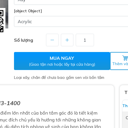
Máy nước nóng gián tiếp
ắm
[object Object]
Số lượng
MUA NGAY
Thêm và
(Giao tận nơi hoặc lấy tại cửa hàng)
thiết bị vệ sinh Lộc Nghi lựa
Loại xây, chân đế chưa bao gồm sen vòi bồn tắm
bồn cầu nhà trọ giá rẻ
thiết bị vệ sinh chính hãng
T
 Máy nước nóng năng lượng
U3-1400
Th
ời
 điểm lớn nhất của
bồn tắm góc
đó là tiết kiệm
thiết bị vệ sinh cao cấp
C
 mục đích chủ yếu là hướng tới những không gian
đó, dù diện tích phòng vệ sinh của bạn không lớn