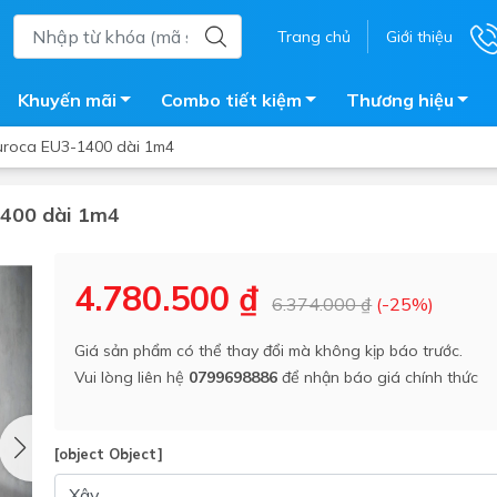
Trang chủ
Giới thiệu
Khuyến mãi
Combo tiết kiệm
Thương hiệu
uroca EU3-1400 dài 1m4
1400 dài 1m4
ắm
Bồn nước
 tắm kính
Máy nước nóng năng lượng 
4.780.500 ₫
6.374.000 ₫
(-25%)
trời
ắm đứng
Bồn bảo ôn
en tắm
Giá sản phẩm có thể thay đổi mà không kịp báo trước.
Bồn nhựa tự hoại
Vui lòng liên hệ
0799698886
để nhận báo giá chính thức
ắm nước nóng điện
Máy bơm tăng áp
iện nhà tắm
Vòi pha nóng lạnh
giặt
[object Object]
Vật tư
ắm âm tường