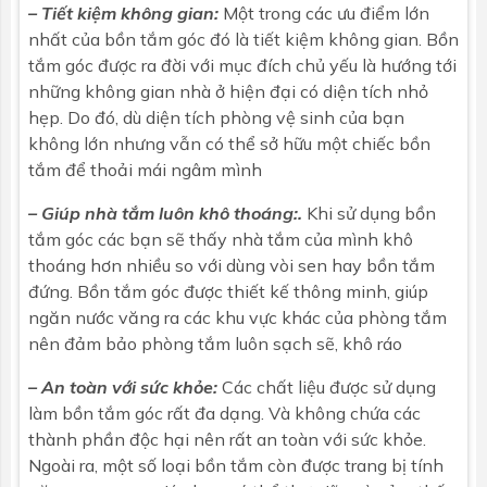
– Tiết kiệm không gian:
Một trong các ưu điểm lớn
nhất của
bồn tắm góc
đó là tiết kiệm không gian. Bồn
tắm góc được ra đời với mục đích chủ yếu là hướng tới
những không gian nhà ở hiện đại có diện tích nhỏ
hẹp. Do đó, dù diện tích phòng vệ sinh của bạn
không lớn nhưng vẫn có thể sở hữu một chiếc bồn
tắm để thoải mái ngâm mình
– Giúp nhà tắm luôn khô thoáng:.
Khi sử dụng bồn
tắm góc các bạn sẽ thấy nhà tắm của mình khô
thoáng hơn nhiều so với dùng vòi sen hay bồn tắm
đứng. Bồn tắm góc được thiết kế thông minh, giúp
ngăn nước văng ra các khu vực khác của phòng tắm
nên đảm bảo phòng tắm luôn sạch sẽ, khô ráo
– An toàn với sức khỏe:
Các chất liệu được sử dụng
làm bồn tắm góc rất đa dạng. Và không chứa các
thành phần độc hại nên rất an toàn với sức khỏe.
Ngoài ra, một số loại bồn tắm còn được trang bị tính