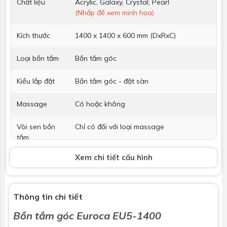
Chất liệu
Acrylic, Galaxy, Crystal, Pearl
(Nhấp để xem minh họa)
Kích thước
1400 x 1400 x 600 mm (DxRxC)
Loại bồn tắm
Bồn tắm góc
Kiểu lắp đặt
Bồn tắm góc - đặt sàn
Massage
Có hoặc không
Vòi sen bồn
Chỉ có đối với loại massage
tắm
Xem chi tiết cấu hình
Phụ kiện kèm
Không bao gồm
theo
Thông tin chi tiết
Bồn tắm góc Euroca EU5-1400