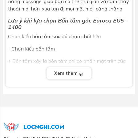
năng massage, giúp bạn có thể thư giãn và cảm thấy
thoải mái hơn, xua tan đi mọi mệt mỏi, căng thẳng
Lưu ý khi lựa chọn
Bồn tắm góc
Euroca
EU5-
1400
Chọn kiểu
bồn tắm
sau đó chọn chất liệu
- Chọn kiểu bồn tắm
+ Bồn tắm xây là bồn tắm chỉ có phần mặt trên của
bồn tắm, phải thi công đúng kích thước quý khách đã
Xem thêm
chọn mới sử dụng được.
+ Bồn tắm chân đế là bồn tắm có chân đế dựng sẵn
và yếm (vách), chỉ cần đặt và đấu nối đường nước
thoát chờ sẵn. Chỉ có bồn tắm chưa bao gồm sen vòi
phụ kiện. Cần xác định hướng quay đầu và kích
thước, vị trí đặt bồn tắm để xác định yếm của bồn
cho chính xác.
+ Bồn tắm massage tương tự như bồn tắm chân đế