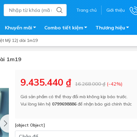
Trang chủ
Giới thiệu
Khuyến mãi
Combo tiết kiệm
Thương hiệu
ệt Mỹ 12J dài 1m19
dài 1m19
ắm
Bồn nước
 tắm kính
Máy nước nóng năng lượng 
9.435.440 ₫
16.268.000 ₫
(-42%)
trời
ắm đứng
Bồn bảo ôn
en tắm
Giá sản phẩm có thể thay đổi mà không kịp báo trước.
Bồn nhựa tự hoại
Vui lòng liên hệ
0799698886
để nhận báo giá chính thức
ắm nước nóng điện
Máy bơm tăng áp
iện nhà tắm
Vòi pha nóng lạnh
giặt
[object Object]
Vật tư
ắm âm tường