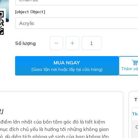
Máy nước nóng gián tiếp
ắm
[object Object]
Số lượng
MUA NGAY
Thêm và
(Giao tận nơi hoặc lấy tại cửa hàng)
thiết bị vệ sinh Lộc Nghi lựa
bồn cầu nhà trọ giá rẻ
thiết bị vệ sinh chính hãng
T
 Máy nước nóng năng lượng
2J
Th
ời
điểm lớn nhất của bồn tắm góc đó là tiết kiệm
thiết bị vệ sinh cao cấp
C
 mục đích chủ yếu là hướng tới những không gian
đó, dù diện tích phòng vệ sinh của bạn không lớn