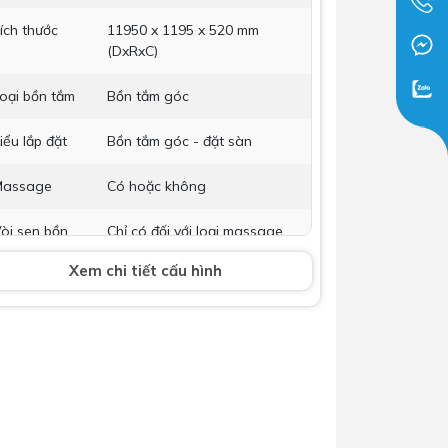
Dịch Vụ Lắp Đặt Bồn Cầu &
ích thước
11950 x 1195 x 520 mm
Lavabo Lộc Nghi Cần Thơ –
(DxRxC)
Chuyên Nghiệp & Tận Tâm
oại bồn tắm
Bồn tắm góc
iểu lắp đặt
Bồn tắm góc - đặt sàn
Massage
Có hoặc không
òi sen bồn
Chỉ có đối với loại massage
ắm
Xem chi tiết cấu hình
hụ kiện kèm
Không bao gồm
heo