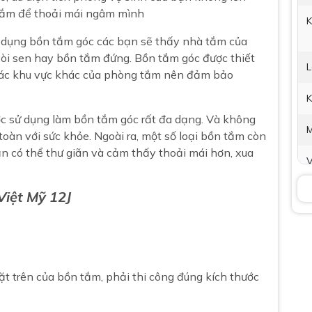
tắm để thoải mái ngâm mình
K
 dụng bồn tắm góc các bạn sẽ thấy nhà tắm của
òi sen hay bồn tắm đứng. Bồn tắm góc được thiết
L
các khu vực khác của phòng tắm nên đảm bảo
K
ợc sử dụng làm bồn tắm góc rất đa dạng. Và không
oàn với sức khỏe. Ngoài ra, một số loại bồn tắm còn
n có thể thư giãn và cảm thấy thoải mái hơn, xua
V
t
Việt Mỹ
12J
P
t
t trên của bồn tắm, phải thi công đúng kích thước