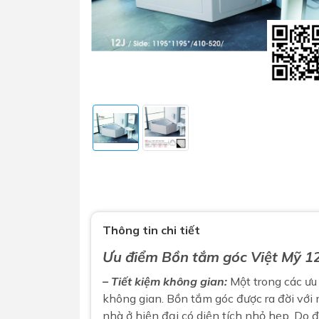
Sen t
Phụ kiện nhà vệ sinh
Combo 
chọn
Gương nhà vệ sinh - nhà tắm
Combo 
Máy sấy tay
Thông tin chi tiết
Combo 
Nắp bồn cầu
Combo
Ưu điểm Bồn tắm góc Việt Mỹ 1
Nắp điện tử
mặt tr
– Tiết kiệm không gian:
Một trong các ưu 
Combo 
không gian.
Bồn tắm góc
được ra đời với
nhà ở hiện đại có diện tích nhỏ hẹp. Do 