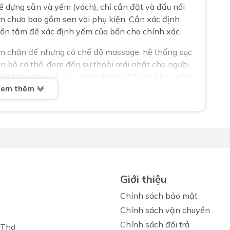
 dựng sẵn và yếm (vách), chỉ cần đặt và đấu nối
m chưa bao gồm sen vòi phụ kiện. Cần xác định
 bồn tắm để xác định yếm của bồn cho chính xác.
m chân đế nhưng có chế độ massage, hệ thống sục
n bộ cơ thể, đem đến sự thoải mái nhất cho người
n bình thường, cần thi công đường điện. Đã bao gồm
 xác định vị trí đặt bồn tắm để xác định yếm của
Xem thêm
n cao
Giới thiệu
Chính sách bảo mật
Chính sách vận chuyển
Chính sách đổi trả
 Thơ