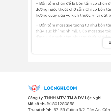
+ Bồn tắm chân đế là bồn tắm có chân đế
đường nước thoát chờ sẵn. Chỉ có bồn tắ
hướng quay đầu và kích thước, vị trí đặt
+ Bồn tắm massage tương tự như bồn tắ
thủy, sục khí mạnh mẽ. Giúp massage toà
dùng. Có phích cắm như các thiết bị điệ
tất cả các phụ kiện tay sen vòi tắm. Cần
bồn cho chính xác.
- Chọn chất liệu
+ Chất liệu Acrylic: Nhựa thủy tinh độ bề
+ Chất liệu Galaxy: Siêu trắng kim tuyến
Công ty TNHH MTV TM & DV Lộc Nghi
Mã số thuế:
1801280858
Khuyến mãi chi tiết
Trụ sở chính:
57-59 đường 3/2, Tân An, Cần