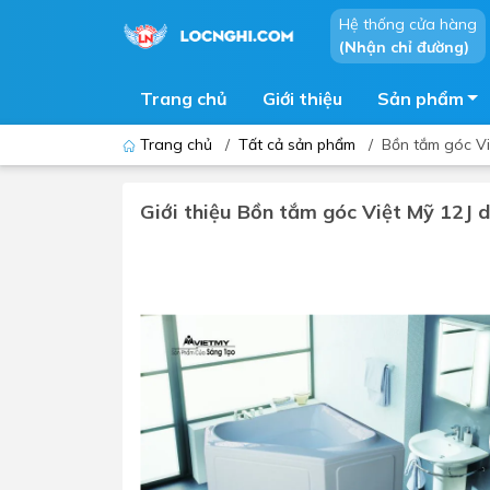
Hệ thống cửa hàng
(Nhận chỉ đường)
Trang chủ
Giới thiệu
Sản phẩm
Trang chủ
/
Tất cả sản phẩm
/
Bồn tắm góc Vi
Giới thiệu Bồn tắm góc Việt Mỹ 12J 
Bồn cầu
Bồn t
Thiết bị nhà tiểu
Phòng
Lavabo - Chậu rửa mặt
Sen t
Vòi lavabo
Vòi s
Vòi chậu - vòi hồ - vòi gắn tường
Máy t
Máy sấy tay
Phụ k
Lavabo tủ - Lavabo kính
Chậu 
Sen t