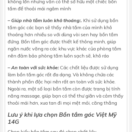
không lớn nhưng vẫn có thể sở hữu một chiếc bồn
tắm để thoải mái ngâm mình
– Giúp nhà tắm luôn khô thoáng:.
Khi sử dụng bồn
tắm góc các bạn sẽ thấy nhà tắm của mình khô
thoáng hơn nhiều so với dùng vòi sen hay bồn tắm
đứng. Bồn tắm góc được thiết kế thông minh, giúp
ngăn nước văng ra các khu vực khác của phòng tắm
nên đảm bảo phòng tắm luôn sạch sẽ, khô ráo
– An toàn với sức khỏe:
Các chất liệu được sử dụng
làm bồn tắm góc rất đa dạng. Và không chứa các
thành phần độc hại nên rất an toàn với sức khỏe.
Ngoài ra, một số loại bồn tắm còn được trang bị tính
năng massage, giúp bạn có thể thư giãn và cảm thấy
thoải mái hơn, xua tan đi mọi mệt mỏi, căng thẳng
Lưu ý khi lựa chọn
Bồn tắm góc
Việt Mỹ
14G
Chọn kiểu
bồn tắm
sau đó chọn chất liệu