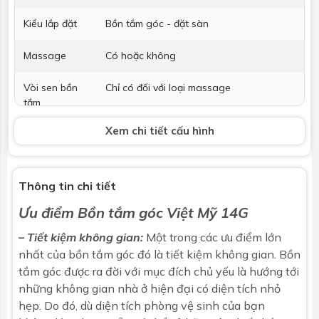
Kiểu lắp đặt
Bồn tắm góc - đặt sàn
Massage
Có hoặc không
Vòi sen bồn
Chỉ có đối với loại massage
tắm
Xem chi tiết cấu hình
Phụ kiện kèm
Không bao gồm
theo
Thông tin chi tiết
Ưu điểm Bồn tắm góc Việt Mỹ 14G
– Tiết kiệm không gian:
Một trong các ưu điểm lớn
nhất của bồn tắm góc đó là tiết kiệm không gian.
Bồn
tắm góc
được ra đời với mục đích chủ yếu là hướng tới
những không gian nhà ở hiện đại có diện tích nhỏ
hẹp. Do đó, dù diện tích phòng vệ sinh của bạn