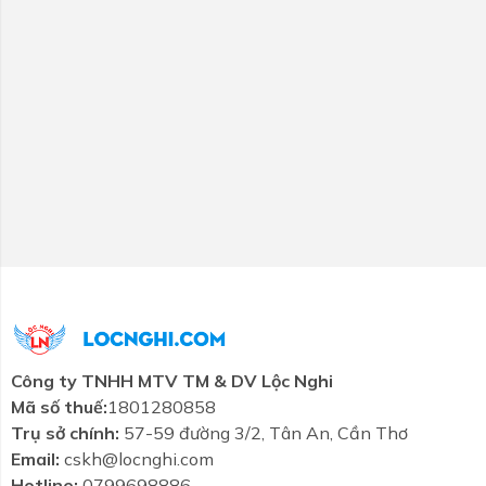
Công ty TNHH MTV TM & DV Lộc Nghi
Mã số thuế:
1801280858
Trụ sở chính:
57-59 đường 3/2, Tân An, Cần Thơ
Email:
cskh@locnghi.com
Hotline:
0799698886