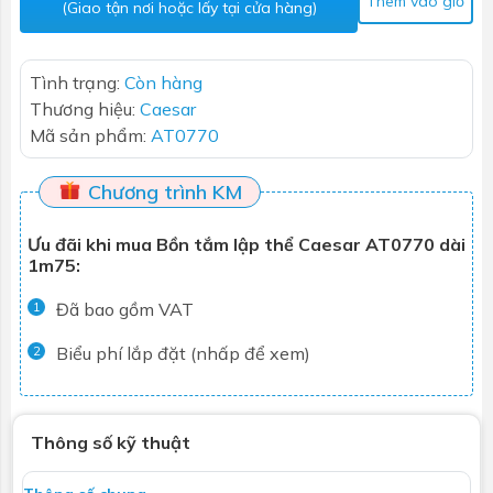
Thêm vào giỏ
(Giao tận nơi hoặc lấy tại cửa hàng)
Tình trạng:
Còn hàng
Thương hiệu:
Caesar
Mã sản phẩm:
AT0770
Chương trình KM
Ưu đãi khi mua Bồn tắm lập thể Caesar AT0770 dài
1m75:
Đã bao gồm VAT
1
Biểu phí lắp đặt (nhấp để xem)
2
Thông số kỹ thuật