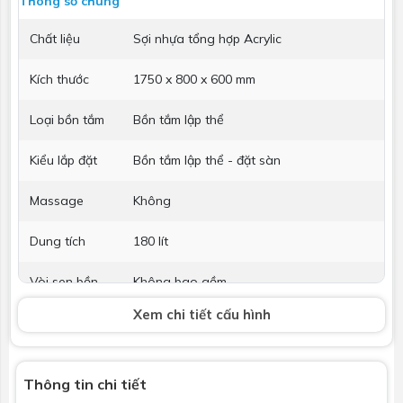
Thông số chung
Chất liệu
Sợi nhựa tổng hợp Acrylic
Kích thước
1750 x 800 x 600 mm
Loại bồn tắm
Bồn tắm lập thể
Kiểu lắp đặt
Bồn tắm lập thể - đặt sàn
Massage
Không
Dung tích
180 lít
Vòi sen bồn
Không bao gồm
tắm
Xem chi tiết cấu hình
Phụ kiện kèm
Phụ kiện lắp đặt
theo
Thông tin chi tiết
Bảo hành
Nhấp để xem chính sách bảo hành