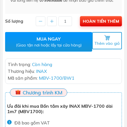
Vui lòng liên hệ
0799698886
để nhận báo giá chính thức
Số lượng
HOÀN TIỀN THÊM
MUA NGAY
Thêm vào giỏ
(Giao tận nơi hoặc lấy tại cửa hàng)
Tình trạng:
Còn hàng
Thương hiệu:
INAX
Mã sản phẩm:
MBV-1700/BW1
Chương trình KM
Ưu đãi khi mua Bồn tắm xây INAX MBV-1700 dài
1m7 (MBV1700):
Đã bao gồm VAT
1