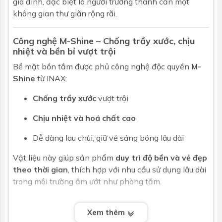
gia đình, đặc biệt là người trưởng thành cần một
không gian thư giãn rộng rãi.
Công nghệ M-Shine – Chống trầy xước, chịu
nhiệt và bền bỉ vượt trội
Bề mặt bồn tắm được phủ công nghệ độc quyền
M-
Shine
từ
INAX
:
Chống trầy xước
vượt trội
Chịu nhiệt và hoá chất cao
Dễ dàng lau chùi, giữ vẻ sáng bóng lâu dài
Vật liệu này giúp sản phẩm
duy trì độ bền và vẻ đẹp
theo thời gian
, thích hợp với nhu cầu sử dụng lâu dài
trong môi trường ẩm ướt như phòng tắm.
Thi công xây vách linh hoạt – Tùy biến theo
Xem thêm
không gian thực tế