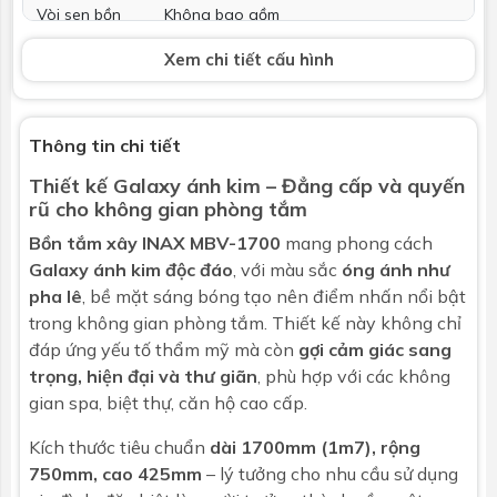
Vòi sen bồn
Không bao gồm
tắm
Xem chi tiết cấu hình
Phụ kiện kèm
Phụ kiện lắp đặt
theo
Thông tin chi tiết
Bảo hành
Nhấp để xem chính sách bảo hành
Thiết kế Galaxy ánh kim – Đẳng cấp và quyến
rũ cho không gian phòng tắm
Bồn tắm
xây INAX MBV-1700
mang phong cách
Galaxy ánh kim độc đáo
, với màu sắc
óng ánh như
pha lê
, bề mặt sáng bóng tạo nên điểm nhấn nổi bật
trong không gian phòng tắm. Thiết kế này không chỉ
đáp ứng yếu tố thẩm mỹ mà còn
gợi cảm giác sang
trọng, hiện đại và thư giãn
, phù hợp với các không
gian spa, biệt thự, căn hộ cao cấp.
Kích thước tiêu chuẩn
dài 1700mm (1m7), rộng
750mm, cao 425mm
– lý tưởng cho nhu cầu sử dụng