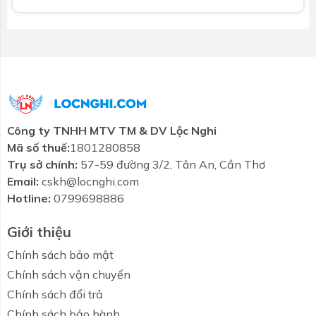
sử dụng.
Tính năng nổi bật
CHÚ Ý:
Bồn tắm sẽ bị phá vỡ nếu chôn trong bê tông
Giữa bồn tắm và lớp tường cần có khoảng cách
Hãy lắp đặt và sử dụng sản phẩm theo bản
hướng dẫn đính kèm
Công ty TNHH MTV TM & DV Lộc Nghi
Mã số thuế:
1801280858
Bản vẽ kỹ thuật Bồn tắm xây TOTO
Trụ sở chính:
57-59 đường 3/2, Tân An, Cần Thơ
PAY1730HV/TVBF411 dài 1m7 có tay vịn
Email:
cskh@locnghi.com
Hotline:
0799698886
Giới thiệu
Chính sách bảo mật
Chính sách vận chuyển
Chính sách đổi trả
Chính sách bảo hành