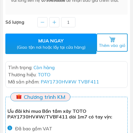
Vui lòng liên hệ
0799698886
để nhận báo giá chính thức
Số lượng
MUA NGAY
Thêm vào giỏ
(Giao tận nơi hoặc lấy tại cửa hàng)
Tình trạng:
Còn hàng
Thương hiệu:
TOTO
Mã sản phẩm:
PAY1730HV#W TVBF411
Chương trình KM
Ưu đãi khi mua Bồn tắm xây TOTO
PAY1730HV#W/TVBF411 dài 1m7 có tay vịn:
Đã bao gồm VAT
1