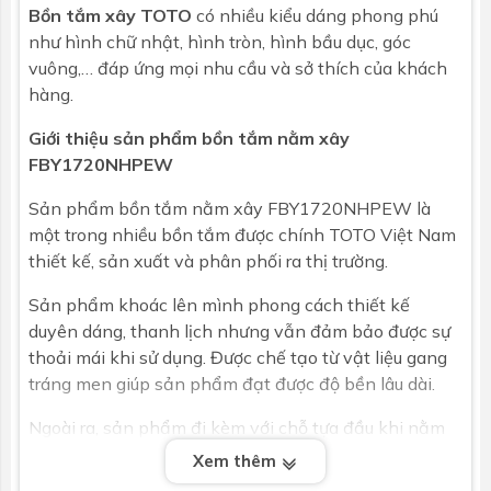
Bồn tắm xây TOTO
có nhiều kiểu dáng phong phú
như hình chữ nhật, hình tròn, hình bầu dục, góc
vuông,… đáp ứng mọi nhu cầu và sở thích của khách
hàng.
Giới thiệu sản phẩm bồn tắm nằm xây
FBY1720NHPEW
Sản phẩm bồn tắm nằm xây FBY1720NHPEW là
một trong nhiều bồn tắm được chính TOTO Việt Nam
thiết kế, sản xuất và phân phối ra thị trường.
Sản phẩm khoác lên mình phong cách thiết kế
duyên dáng, thanh lịch nhưng vẫn đảm bảo được sự
thoải mái khi sử dụng. Được chế tạo từ vật liệu gang
tráng men giúp sản phẩm đạt được độ bền lâu dài.
Ngoài ra, sản phẩm đi kèm với chỗ tựa đầu khi nằm
và thanh vịn tay khi ra vào bồn tắm chắc chắn sẽ
Xem thêm
giúp bạn có được cảm giác an toàn và thoải mái khi