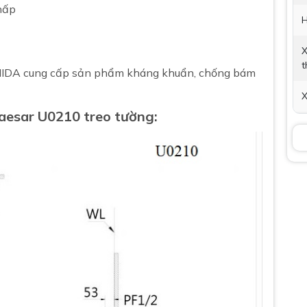
thấp
H
X
t
ANIDA cung cấp sản phẩm kháng khuẩn, chống bám
X
aesar
U0210 treo tường:
P
t
K
B