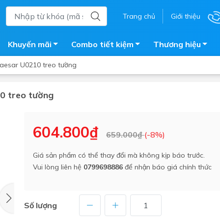
Trang chủ
Giới thiệu
Khuyến mãi
Combo tiết kiệm
Thương hiệu
Caesar U0210 treo tường
0 treo tường
ắm
Bồn nước
 tắm kính
Máy nước nóng năng lượng 
604.800₫
659.000₫
(-8%)
trời
ắm đứng
Bồn bảo ôn
en tắm
Giá sản phẩm có thể thay đổi mà không kịp báo trước.
Bồn nhựa tự hoại
Vui lòng liên hệ
0799698886
để nhận báo giá chính thức
ắm nước nóng điện
Máy bơm tăng áp
iện nhà tắm
Vòi pha nóng lạnh
giặt
Số lượng
Vật tư
ắm âm tường