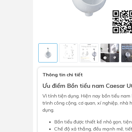
Sen t
Phụ kiện nhà vệ sinh
Combo 
Thông tin chi tiết
chọn
Gương nhà vệ sinh - nhà tắm
Ưu điểm
Bồn tiểu nam
Caesar U
Combo 
Máy sấy tay
Combo 
Vì tính tiện dụng. Hiện nay bồn tiểu nam 
Nắp bồn cầu
trình công cộng, cơ quan, xí nghiệp, nhà h
Combo
Nắp điện tử
dụng.
mặt tr
Combo 
Bồn tiểu được thiết kế nhỏ gọn, ti
Chế độ xả thẳng, đều mạnh mẽ, tiế