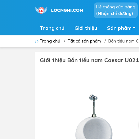
Hệ thống cửa hàng
(Nhận chỉ đường)
Trang chủ
Giới thiệu
Sản phẩm
Trang chủ
/
Tất cả sản phẩm
/
Bồn tiểu nam 
Giới thiệu Bồn tiểu nam Caesar U021
Bồn cầu
Bồn t
Thiết bị nhà tiểu
Phòng
Lavabo - Chậu rửa mặt
Sen t
Vòi lavabo
Vòi s
Vòi chậu - vòi hồ - vòi gắn tường
Máy t
Máy sấy tay
Phụ k
Lavabo tủ - Lavabo kính
Chậu 
Sen t