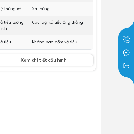
Dịch Vụ Lắp Đặt Bồn Cầu &
ệ thống xả
Xả thẳng
Lavabo Lộc Nghi Cần Thơ –
ả tiểu tương
Chuyên Nghiệp & Tận Tâm
Các loại xả tiểu ống thẳng
hích
ả tiểu
Không bao gồm xả tiểu
hụ kiện kèm
Phụ kiện lắp đặt
Xem chi tiết cấu hình
heo
ích thước
240 x 310 x 330 mm
ảo hành
Nhấp để xem chính sách bảo
hành