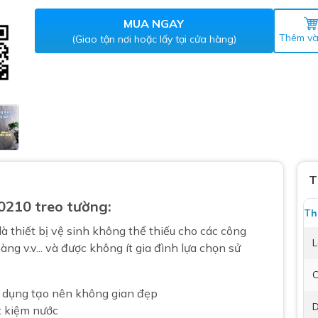
Máy nước nóng gián tiếp
ắm
MUA NGAY
Thêm và
(Giao tận nơi hoặc lấy tại cửa hàng)
thiết bị vệ sinh Lộc Nghi lựa
T
0210 treo tường:
bồn cầu nhà trọ giá rẻ
Th
thiết bị vệ sinh chính hãng
là thiết bị vệ sinh không thể thiếu cho các công
L
àng v.v... và được không ít gia đình lựa chọn sử
 Máy nước nóng năng lượng
ời
C
thiết bị vệ sinh cao cấp
ện dụng tạo nên không gian đẹp
D
t kiệm nước