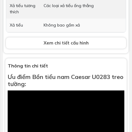
Xả tiểu tương
Các loại xả tiểu ống thẳng
thích
Xả tiểu
Không bao gồm xả
Phụ kiện kèm
Phụ kiện lắp đặt
Xem chi tiết cấu hình
theo
Kích thước
400 x 370 x 860 mm
Thông tin chi tiết
Bảo hành
Nhấp để xem chính sách bảo hành
Ưu điểm
Bồn tiểu nam
Caesar U0283 treo
tường: