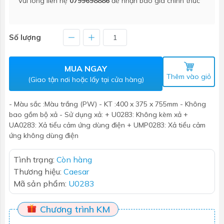
Vui lòng liên hệ
0799698886
để nhận báo giá chính thức
Số lượng
MUA NGAY
Thêm vào giỏ
(Giao tận nơi hoặc lấy tại cửa hàng)
- Màu sắc :Màu trắng (PW) - KT :400 x 375 x 755mm - Không
bao gồm bộ xả - Sử dụng xả: + U0283: Không kèm xả +
UA0283: Xả tiểu cảm ứng dùng điện + UMP0283: Xả tiểu cảm
ứng không dùng điện
Tình trạng:
Còn hàng
Thương hiệu:
Caesar
Mã sản phẩm:
U0283
Chương trình KM