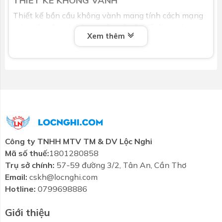
THIẾT KẾ KHÔNG VÀNH
Thiết kế bồn cầu không vành mang tính cách mạng
giúp việc vệ sinh hàng ngày trở nên dễ dàng và
Xem thêm
nhanh chóng hơn
CÔNG NGHỆ KHÔNG CHẠM
Kiểm soát cảm biến trong các sản phẩm bồn tiểu,
bồn cầu, vòi nước, để vệ sinh tốt hơn
Bản vẽ kỹ thuật Bồn tiểu nam
Caesar
U0283 treo tường:
Công ty TNHH MTV TM & DV Lộc Nghi
Mã số thuế:
1801280858
Trụ sở chính:
57-59 đường 3/2, Tân An, Cần Thơ
Email:
cskh@locnghi.com
Hotline:
0799698886
Giới thiệu