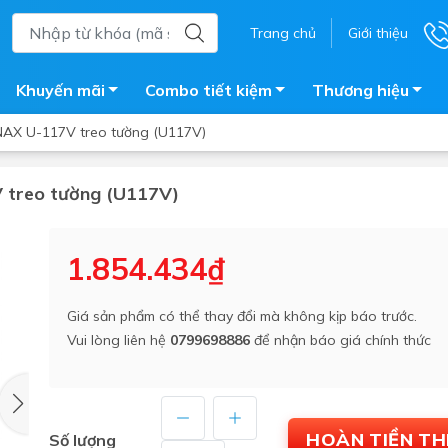
Trang chủ
Giới thiệu
Khuyến mãi
Combo tiết kiệm
Thương hiệu
INAX U-117V treo tường (U117V)
V treo tường (U117V)
ắm
Bồn nước
 tắm kính
Máy nước nóng năng lượng 
1.854.434₫
trời
ắm đứng
Bồn bảo ôn
en tắm
Giá sản phẩm có thể thay đổi mà không kịp báo trước.
Bồn nhựa tự hoại
Vui lòng liên hệ
0799698886
để nhận báo giá chính thức
ắm nước nóng điện
Máy bơm tăng áp
iện nhà tắm
Vòi pha nóng lạnh
giặt
Vật tư
HOÀN TIỀN T
Số lượng
ắm âm tường