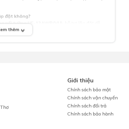
lắp đặt không?
ng nối tường UF-13AWP(VU)
, hỗ trợ lắp đặt dễ
Xem thêm
a INAX được tối ưu lực nước để đảm bảo rửa sạch
g?
ạt động tốt trong điều kiện áp lực nước thấp.
Giới thiệu
 ứng không?
Chính sách bảo mật
 thống xả tay hoặc cảm ứng tùy theo cấu hình lắp
Chính sách vận chuyển
Chính sách đổi trả
 Thơ
Chính sách bảo hành
 và giữ sạch lâu dài trong điều kiện sử dụng thường