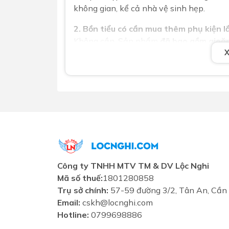
không gian, kể cả nhà vệ sinh hẹp.
2. Bồn tiểu có cần mua thêm phụ kiện 
Không cần. Sản phẩm
đã bao gồm gioă
dàng.
3. Xả 2L có đủ sạch không?
Có. Mặc dù chỉ xả 2L nhưng cơ chế xả củ
hiệu quả.
4. Có phù hợp với nguồn nước yếu khôn
Rất phù hợp. Bồn tiểu được thiết kế để ho
5. Có thể kết hợp với hệ thống xả cảm
Có thể. Sản phẩm tương thích với các hệ
Công ty TNHH MTV TM & DV Lộc Nghi
đặt.
Mã số thuế:
1801280858
Trụ sở chính:
57-59 đường 3/2, Tân An, Cần
6. Sứ có chống bám bẩn không?
Email:
cskh@locnghi.com
Có. Mặt sứ sáng bóng, dễ vệ sinh, chống ố
Hotline:
0799698886
xuyên.