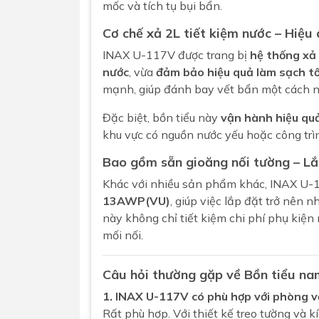
mốc và tích tụ bụi bẩn.
Cơ chế xả 2L tiết kiệm nước – Hiệu
INAX U-117V được trang bị
hệ thống xả 
nước
, vừa
đảm bảo hiệu quả làm sạch tố
mạnh, giúp đánh bay vết bẩn một cách 
Đặc biệt, bồn tiểu này
vận hành hiệu quả
khu vực có nguồn nước yếu hoặc công trì
Bao gồm sẵn gioăng nối tường – Lắp
Khác với nhiều sản phẩm khác, INAX U
13AWP(VU)
, giúp việc lắp đặt trở nên 
này không chỉ tiết kiệm chi phí phụ kiện
mối nối.
Câu hỏi thường gặp về Bồn tiểu n
1. INAX U-117V có phù hợp với phòng v
Rất phù hợp. Với thiết kế treo tường và 