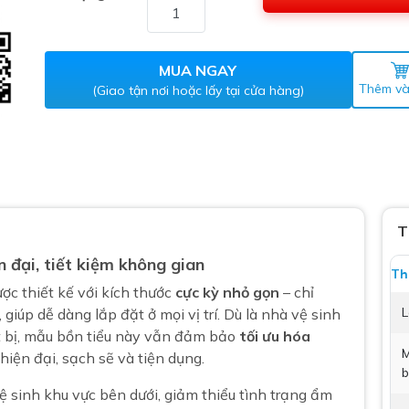
Máy nước nóng gián tiếp
ắm
MUA NGAY
Thêm và
(Giao tận nơi hoặc lấy tại cửa hàng)
thiết bị vệ sinh Lộc Nghi lựa
T
 đại, tiết kiệm không gian
bồn cầu nhà trọ giá rẻ
Th
c thiết kế với kích thước
cực kỳ nhỏ gọn
– chỉ
thiết bị vệ sinh chính hãng
L
, giúp dễ dàng lắp đặt ở mọi vị trí. Dù là nhà vệ sinh
 Máy nước nóng năng lượng
ết bị, mẫu bồn tiểu này vẫn đảm bảo
tối ưu hóa
ời
M
hiện đại, sạch sẽ và tiện dụng.
b
thiết bị vệ sinh cao cấp
 sinh khu vực bên dưới, giảm thiểu tình trạng ẩm