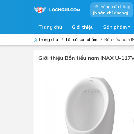
Hệ thống cửa hàng
(Nhận chỉ đường)
Trang chủ
Giới thiệu
Sản phẩm
Trang chủ
/
Tất cả sản phẩm
/
Bồn tiểu nam 
Giới thiệu Bồn tiểu nam INAX U-117
Bồn cầu
Bồn t
Thiết bị nhà tiểu
Phòng
Lavabo - Chậu rửa mặt
Sen t
Vòi lavabo
Vòi s
Vòi chậu - vòi hồ - vòi gắn tường
Máy t
Máy sấy tay
Phụ k
Lavabo tủ - Lavabo kính
Chậu 
Sen t