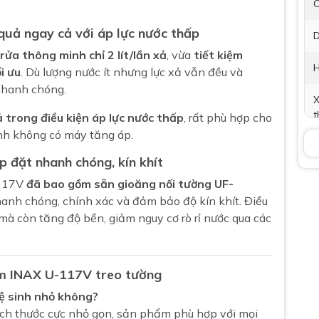
C
 quả ngay cả với áp lực nước thấp
D
rửa thông minh chỉ 2 lít/lần xả
, vừa
tiết kiệm
H
i ưu
. Dù lượng nước ít nhưng lực xả vẫn đều và
nhanh chóng.
X
t
 trong điều kiện áp lực nước thấp
, rất phù hợp cho
nh không có máy tăng áp.
X
 đặt nhanh chóng, kín khít
P
-117V
đã bao gồm sẵn gioăng nối tường UF-
t
nhanh chóng, chính xác và đảm bảo độ kín khít. Điều
 mà còn tăng độ bền, giảm nguy cơ rò rỉ nước qua các
K
am INAX U-117V treo tường
B
ệ sinh nhỏ không?
kích thước cực nhỏ gọn, sản phẩm phù hợp với mọi