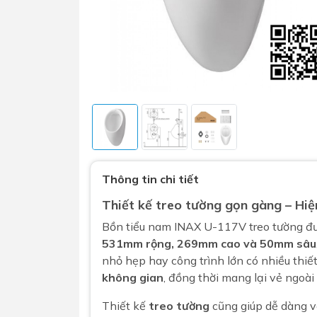
Sen t
Phụ kiện nhà vệ sinh
Combo 
Thông tin chi tiết
chọn
Gương nhà vệ sinh - nhà tắm
Thiết kế treo tường gọn gàng – Hiện
Combo 
Máy sấy tay
Bồn tiểu nam
INAX U-117V treo tường đượ
Combo 
Nắp bồn cầu
531mm rộng, 269mm cao và 50mm sâu
Combo
Nắp điện tử
nhỏ hẹp hay công trình lớn có nhiều thi
mặt tr
không gian
, đồng thời mang lại vẻ ngoài 
Combo 
Thiết kế
treo tường
cũng giúp dễ dàng vệ