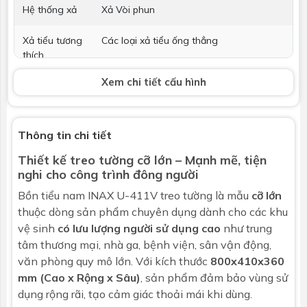
Hệ thống xả
Xả Vòi phun
Xả tiểu tương
Các loại xả tiểu ống thẳng
thích
Xem chi tiết cấu hình
Xả tiểu
Không bao gồm
Phụ kiện kèm
Phụ kiện lắp đặt. đã bao gồm gioăng nối
theo
tường
Thông tin chi tiết
Thiết kế treo tường cỡ lớn – Mạnh mẽ, tiện
Kích thước
410x360x800 mm
nghi cho công trình đông người
Bảo hành
Nhấp để xem chính sách bảo hành
Bồn tiểu nam
INAX U-411V treo tường là mẫu
cỡ lớn
thuộc dòng sản phẩm chuyên dụng dành cho các khu
vệ sinh
có lưu lượng người sử dụng cao
như trung
tâm thương mại, nhà ga, bệnh viện, sân vận động,
văn phòng quy mô lớn. Với kích thước
800x410x360
mm (Cao x Rộng x Sâu)
, sản phẩm đảm bảo vùng sử
dụng rộng rãi, tạo cảm giác thoải mái khi dùng.