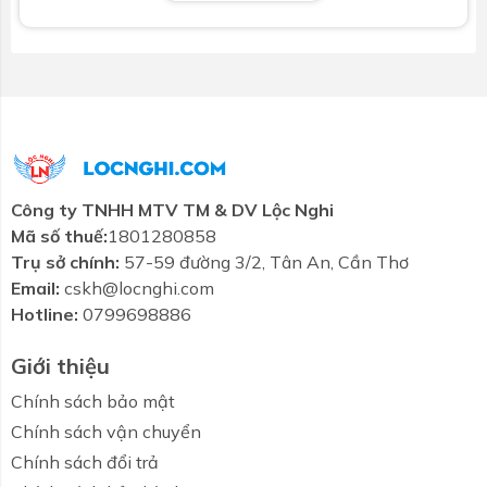
Câu hỏi thường gặp về Bồn tiểu nam INAX U-
440V treo tường
1. Bồn tiểu U-440V có phù hợp với không gian nhỏ
không?
Rất phù hợp. Với độ sâu chỉ 75mm, sản phẩm là giải
pháp lý tưởng cho nhà vệ sinh nhỏ gọn.
Công ty TNHH MTV TM & DV Lộc Nghi
2. Sản phẩm có sử dụng công nghệ xả thẳng hay
Mã số thuế:
1801280858
xả vành Rim?
Trụ sở chính:
57-59 đường 3/2, Tân An, Cần Thơ
U-440V sử dụng
cơ chế xả bằng vành Rim
, giúp nước
Email:
cskh@locnghi.com
lan đều và làm sạch hiệu quả.
Hotline:
0799698886
3. Có cần mua thêm phụ kiện khi lắp đặt không?
Không. Sản phẩm
đã bao gồm gioăng nối tường UF-
Giới thiệu
13WP(VU)
chính hãng của INAX.
Chính sách bảo mật
4. Bề mặt sứ có dễ bị bám bẩn không?
Chính sách vận chuyển
Không. Với lớp men cao cấp và công nghệ xả Rim,
Chính sách đổi trả
sản phẩm chống bám bẩn rất tốt và dễ vệ sinh.