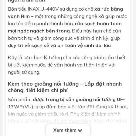
Bồn tiểu INAX U-440V sử dụng cơ chế
xả rửa bằng
vành Rim
– một trong những công nghệ xả giúp nước
lan tỏa đều quanh thành bồn,
rửa sạch hoàn toàn
mọi ngóc ngách bên trong
. Điều này hạn chế cặn
bẩn tích tụ và giảm công sức vệ sinh định kỳ, giúp
duy trì vẻ sạch sẽ và an toàn vệ sinh dài lâu
.
Đây là lựa chọn lý tưởng cho các công trình cần thiết
bị tiết kiệm nước, dễ vận hành và thân thiện với
người sử dụng.
Kèm theo gioăng nối tường – Lắp đặt nhanh
chóng, tiết kiệm chi phí
Sản phẩm
được trang bị sẵn gioăng nối tường UF-
13WP(VU)
, giúp đảm bảo việc lắp đặt đúng kỹ thuật,
kín nước và giảm thiểu rò rỉ. Phụ kiện đi kèm chính
hãng giúp tiết kiệm chi phí mua thêm, đồng thời
tăng
độ bền và ổn định trong quá trình sử dụng lâu dài
.
Xem thêm