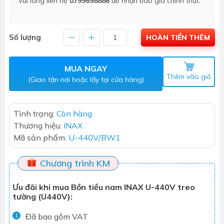
Vui lòng liên hệ
0799698886
để nhận báo giá chính thức
Số lượng
HOÀN TIỀN THÊM
MUA NGAY
Thêm vào giỏ
(Giao tận nơi hoặc lấy tại cửa hàng)
Tình trạng:
Còn hàng
Thương hiệu:
INAX
Mã sản phẩm:
U-440V/BW1
Chương trình KM
Ưu đãi khi mua Bồn tiểu nam INAX U-440V treo
tường (U440V):
Đã bao gồm VAT
1