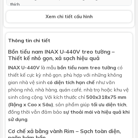
thích
Xem chi tiết cấu hình
Xả tiểu
Không bao gồm
Phụ kiện kèm
Phụ kiện lắp đặt. đã bao gồm gioăng nối
theo
tường
Thông tin chi tiết
Bồn tiểu nam INAX U-440V treo tường –
Kích thước
325x290x500 mm
Thiết kế nhỏ gọn, xả sạch hiệu quả
Bảo hành
Nhấp để xem chính sách bảo hành
INAX U-440V
là mẫu
bồn tiểu nam
treo tường
có
thiết kế cực kỳ nhỏ gọn, phù hợp với những không
gian nhà vệ sinh
có diện tích hạn chế
như văn
phòng nhỏ, nhà hàng, quán café, nhà trọ hoặc khu vệ
sinh công cộng. Với kích thước chỉ
500x318x75 mm
(Rộng x Cao x Sâu)
, sản phẩm giúp
tối ưu diện tích
,
đồng thời vẫn đảm bảo
sự thoải mái và hiệu quả khi
sử dụng
.
Cơ chế xả bằng vành Rim – Sạch toàn diện,
ngăn bám bẩn