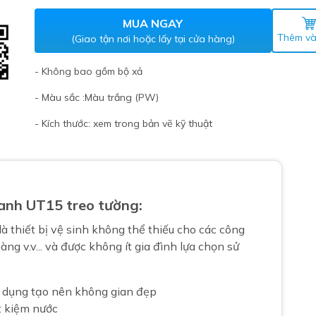
Máy nước nóng gián tiếp
ắm
MUA NGAY
Thêm và
(Giao tận nơi hoặc lấy tại cửa hàng)
- Không bao gồm bộ xả
- Màu sắc :Màu trắng (PW)
- Kích thước: xem trong bản vẽ kỹ thuật
thiết bị vệ sinh Lộc Nghi lựa
anh UT15 treo tường:
bồn cầu nhà trọ giá rẻ
thiết bị vệ sinh chính hãng
là thiết bị vệ sinh không thể thiếu cho các công
àng v.v... và được không ít gia đình lựa chọn sử
 Máy nước nóng năng lượng
ời
thiết bị vệ sinh cao cấp
ện dụng tạo nên không gian đẹp
t kiệm nước