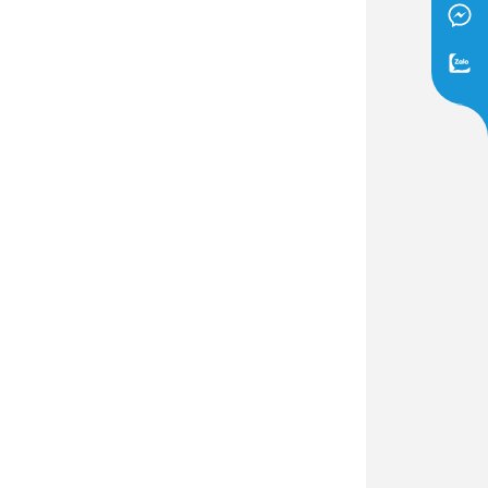
Dịch Vụ Lắp Đặt Bồn Cầu &
Lavabo Lộc Nghi Cần Thơ –
Chuyên Nghiệp & Tận Tâm