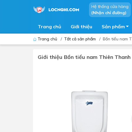
Hệ thống cửa hàng
(Nhận chỉ đường)
Trang chủ
Giới thiệu
Sản phẩm
Trang chủ
/
Tất cả sản phẩm
/
Bồn tiểu nam 
Giới thiệu Bồn tiểu nam Thiên Thanh
Bồn cầu
Bồn t
Thiết bị nhà tiểu
Phòng
Lavabo - Chậu rửa mặt
Sen t
Vòi lavabo
Vòi s
Vòi chậu - vòi hồ - vòi gắn tường
Máy t
Máy sấy tay
Phụ k
Lavabo tủ - Lavabo kính
Chậu 
Sen t