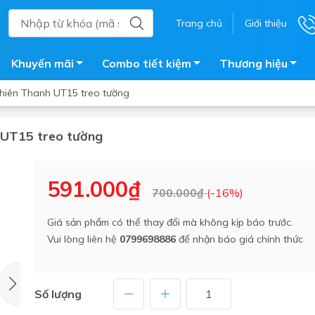
Trang chủ
Giới thiệu
Khuyến mãi
Combo tiết kiệm
Thương hiệu
Thiên Thanh UT15 treo tường
 UT15 treo tường
ắm
Bồn nước
 tắm kính
Máy nước nóng năng lượng 
591.000₫
700.000₫
(-16%)
trời
ắm đứng
Bồn bảo ôn
en tắm
Giá sản phẩm có thể thay đổi mà không kịp báo trước.
Bồn nhựa tự hoại
Vui lòng liên hệ
0799698886
để nhận báo giá chính thức
ắm nước nóng điện
Máy bơm tăng áp
iện nhà tắm
Vòi pha nóng lạnh
giặt
Số lượng
Vật tư
ắm âm tường