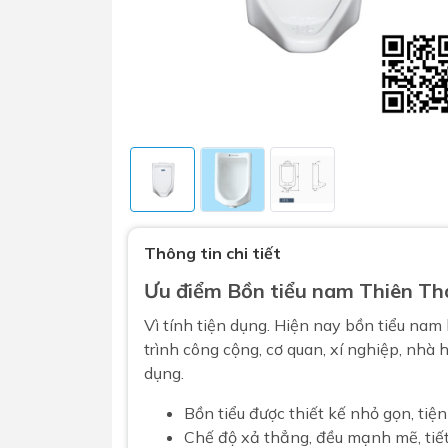
Sen t
Phụ kiện nhà vệ sinh
Combo 
Thông tin chi tiết
chọn
Gương nhà vệ sinh - nhà tắm
Ưu điểm
Bồn tiểu nam
Thiên Th
Combo 
Máy sấy tay
Combo 
Vì tính tiện dụng. Hiện nay bồn tiểu nam 
Nắp bồn cầu
trình công cộng, cơ quan, xí nghiệp, nhà h
Combo
Nắp điện tử
dụng.
mặt tr
Combo 
Bồn tiểu được thiết kế nhỏ gọn, ti
Chế độ xả thẳng, đều mạnh mẽ, tiế