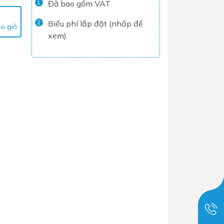
Đã bao gồm VAT
1
Tủ lạnh
Biểu phí lắp đặt (nhấp để
2
o giỏ
Máy rửa chén
xem)
Nồi chiên không dầu
Nồi cơm điện
Gia dụng
Dịch Vụ Lắp Đặt Thiết Bị Nhà Bếp
Lộc Nghi Cần Thơ – Chuyên
Nghiệp và Tận Tâm
Dịch Vụ Lắp Đặt Thiết Bị Ngành
Nước Lộc Nghi Cần Thơ – Chuyên
Nghiệp & Uy Tín
Dịch Vụ Lắp Đặt Sen Vòi và Phụ
Kiện Nhà Tắm Lộc Nghi Cần Thơ –
Chuyên Nghiệp và Tận Tâm