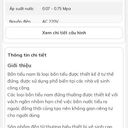
Áp suất nước
0.07 - 0.75 Mpa
Nguồn điện
AC 220V
Xem chi tiết cấu hình
Hệ thống xả
Xả cảm ứng
Xả tiểu
Tích hợp van xả cảm ứng
Thông tin chi tiết
Phụ kiện kèm
Phụ kiện lắp đặt, bao gồm gioăng tường
Giới thiệu
theo
Bồn tiểu nam
là loại bồn tiểu được thiết kế ở tư thế
Kích thước
L420 x W380 x H920 mm
đứng, được sử dụng phổ biến tại các nhà vệ sinh
công cộng.
Bảo hành
Nhấp để xem chính sách bảo hành
Các loại bồn tiểu nam đứng thường được thiết kế với
vách ngăn nhằm hạn chế việc bắn nước tiểu ra
ngoài, đồng thời cũng tạo nên không gian riêng tư
cho người dùng.
Sản phẩm đến từ thương hiệu thiết bị vệ sinh cao