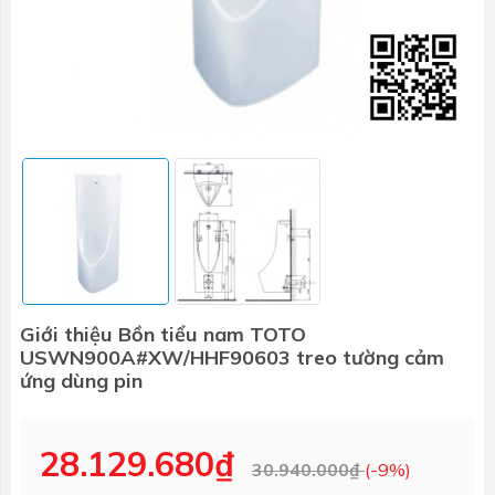
Giới thiệu Bồn tiểu nam TOTO
USWN900A#XW/HHF90603 treo tường cảm
ứng dùng pin
28.129.680₫
30.940.000₫
(-9%)