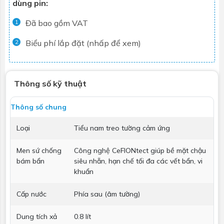
dùng pin:
Đã bao gồm VAT
1
Biểu phí lắp đặt (nhấp để xem)
2
Thông số kỹ thuật
Thông số chung
Loại
Tiểu nam treo tường cảm ứng
Men sứ chống
Công nghệ CeFIONtect giúp bề mặt chậu
bám bẩn
siêu nhẵn, hạn chế tối đa các vết bẩn, vi
khuẩn
Cấp nước
Phía sau (âm tường)
Dung tích xả
0.8 lít