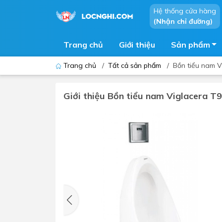
Hệ thống cửa hàng
(Nhận chỉ đường)
Trang chủ
Giới thiệu
Sản phẩm
Trang chủ
/
Tất cả sản phẩm
/
Bồn tiểu nam V
Giới thiệu Bồn tiểu nam Viglacera T
Bồn cầu
Bồn t
Thiết bị nhà tiểu
Phòng
Lavabo - Chậu rửa mặt
Sen t
Vòi lavabo
Vòi s
Vòi chậu - vòi hồ - vòi gắn tường
Máy t
Máy sấy tay
Phụ k
Lavabo tủ - Lavabo kính
Chậu 
Sen t