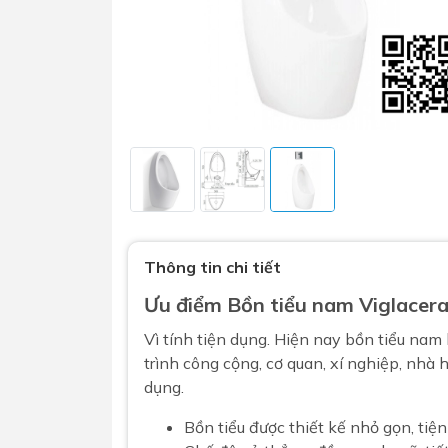
Sen t
Phụ kiện nhà vệ sinh
Combo 
chọn
Gương nhà vệ sinh - nhà tắm
Thông tin chi tiết
Combo 
Máy sấy tay
Ưu điểm
Bồn tiểu nam
Viglacera
Combo 
Nắp bồn cầu
Vì tính tiện dụng. Hiện nay bồn tiểu nam 
Combo
Nắp điện tử
trình công cộng, cơ quan, xí nghiệp, nhà h
mặt tr
dụng.
Combo 
Bồn tiểu được thiết kế nhỏ gọn, ti