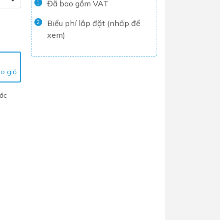
Đã bao gồm VAT
1
Tủ lạnh
Biểu phí lắp đặt (nhấp để
2
Máy rửa chén
xem)
Nồi chiên không dầu
Nồi cơm điện
o giỏ
Gia dụng
ước
Dịch Vụ Lắp Đặt Thiết Bị Nhà Bếp
Lộc Nghi Cần Thơ – Chuyên
Nghiệp và Tận Tâm
Dịch Vụ Lắp Đặt Thiết Bị Ngành
Nước Lộc Nghi Cần Thơ – Chuyên
Nghiệp & Uy Tín
Dịch Vụ Lắp Đặt Sen Vòi và Phụ
Kiện Nhà Tắm Lộc Nghi Cần Thơ –
Chuyên Nghiệp và Tận Tâm