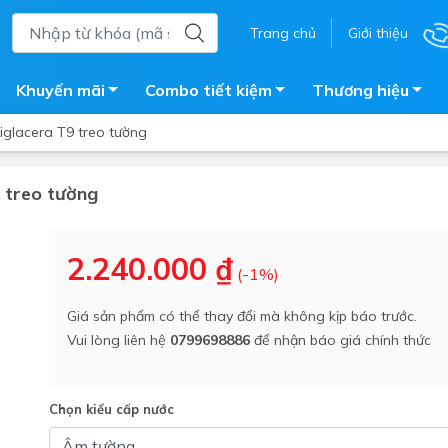
Trang chủ
Giới thiệu
Khuyến mãi
Combo tiết kiệm
Thương hiệu
iglacera T9 treo tường
9 treo tường
ắm
Bồn nước
 tắm kính
Máy nước nóng năng lượng 
2.240.000 ₫
(-1%)
trời
ắm đứng
Bồn bảo ôn
en tắm
Giá sản phẩm có thể thay đổi mà không kịp báo trước.
Bồn nhựa tự hoại
Vui lòng liên hệ
0799698886
để nhận báo giá chính thức
ắm nước nóng điện
Máy bơm tăng áp
iện nhà tắm
Vòi pha nóng lạnh
giặt
Chọn kiểu cấp nước
Vật tư
ắm âm tường