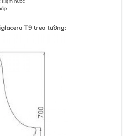
t kiệm nước
thấp
iglacera
T9 treo tường: