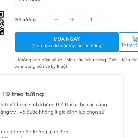
Máy nước nóng gián tiếp
ắm
Số lượng
MUA NGAY
Thêm và
(Giao tận nơi hoặc lấy tại cửa hàng)
- Không bao gồm bộ xả - Màu sắc :Màu trắng (PW) - Kích th
xem trong bản vẽ kỹ thuật
thiết bị vệ sinh Lộc Nghi lựa
bồn cầu nhà trọ giá rẻ
 T9 treo tường:
thiết bị vệ sinh chính hãng
là thiết bị vệ sinh không thể thiếu cho các công
 Máy nước nóng năng lượng
àng v.v... và được không ít gia đình lựa chọn sử
ời
thiết bị vệ sinh cao cấp
ện dụng tạo nên không gian đẹp