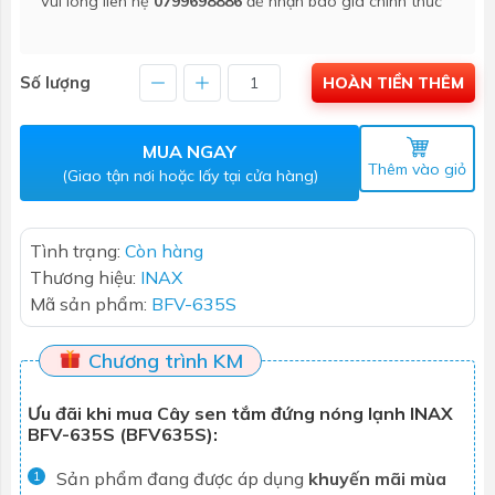
Vui lòng liên hệ
0799698886
để nhận báo giá chính thức
Số lượng
HOÀN TIỀN THÊM
MUA NGAY
Thêm vào giỏ
(Giao tận nơi hoặc lấy tại cửa hàng)
Tình trạng:
Còn hàng
Thương hiệu:
INAX
Mã sản phẩm:
BFV-635S
Chương trình KM
Ưu đãi khi mua Cây sen tắm đứng nóng lạnh INAX
BFV-635S (BFV635S):
Sản phẩm đang được áp dụng
khuyến mãi mùa
1