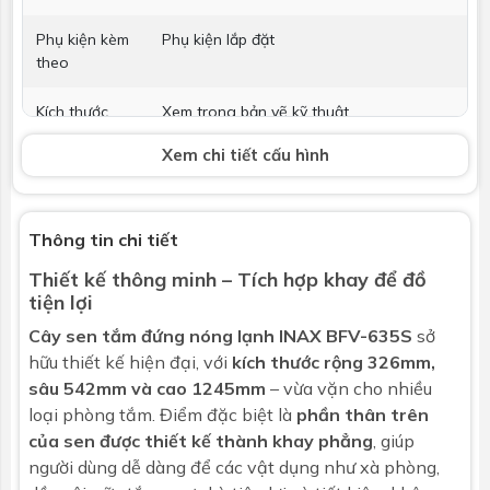
Phụ kiện kèm
Phụ kiện lắp đặt
theo
Kích thước
Xem trong bản vẽ kỹ thuật
Xem chi tiết cấu hình
Nổi bật
Phần trên thân vòi có thể dùng làm
khay để đồ
Bảo hành
Nhấp để xem chính sách bảo hành
Thông tin chi tiết
Thiết kế thông minh – Tích hợp khay để đồ
Tay sen
tiện lợi
Chức năng
Đơn chức năng
Cây sen tắm đứng
nóng lạnh INAX BFV-635S
sở
hữu thiết kế hiện đại, với
kích thước rộng 326mm,
Massage
Không
sâu 542mm và cao 1245mm
– vừa vặn cho nhiều
loại phòng tắm. Điểm đặc biệt là
phần thân trên
Tăng áp
Có
của sen được thiết kế thành khay phẳng
, giúp
người dùng dễ dàng để các vật dụng như xà phòng,
Chất liệu
Nhựa mạ Crom