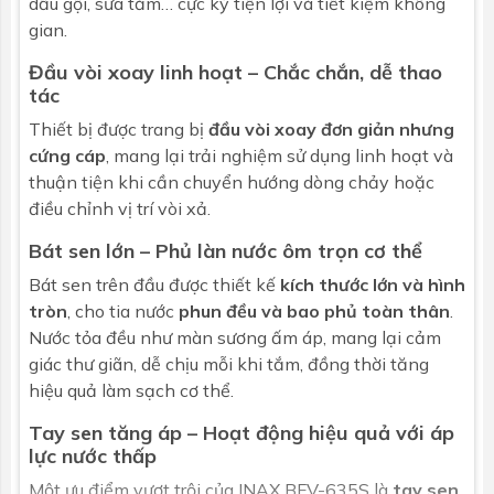
dầu gội, sữa tắm… cực kỳ tiện lợi và tiết kiệm không
gian.
Bảo hành
Nhấp để xem chính sách bảo hành
Đầu vòi xoay linh hoạt – Chắc chắn, dễ thao
Bát sen
tác
Hình dáng
Chữ nhật
Thiết bị được trang bị
đầu vòi xoay đơn giản nhưng
cứng cáp
, mang lại trải nghiệm sử dụng linh hoạt và
Kích thước
189 x 300 mm
thuận tiện khi cần chuyển hướng dòng chảy hoặc
điều chỉnh vị trí vòi xả.
Chất liệu
Nhựa mạ Crom - niken
Bát sen lớn – Phủ làn nước ôm trọn cơ thể
Dây sen
Bát sen trên đầu được thiết kế
kích thước lớn và hình
tròn
, cho tia nước
phun đều và bao phủ toàn thân
.
Chất liệu
Nhựa metalic 5 lớp
Nước tỏa đều như màn sương ấm áp, mang lại cảm
giác thư giãn, dễ chịu mỗi khi tắm, đồng thời tăng
Chiều dài dây
150cm
hiệu quả làm sạch cơ thể.
sen
Tay sen tăng áp – Hoạt động hiệu quả với áp
lực nước thấp
Một ưu điểm vượt trội của INAX BFV-635S là
tay sen