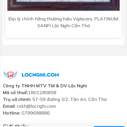
Đại lý chính hãng thương hiệu Viglacera, PLATINUM,
SANFI Lộc Nghi Cần Thơ
Công ty TNHH MTV TM & DV Lộc Nghi
Mã số thuế:
1801280858
Trụ sở chính:
57-59 đường 3/2, Tân An, Cần Thơ
Combo tiết
Thương hiệu
Liên hệ
Tin tức
Email:
cskh@locnghi.com
kiệm
Hotline:
0799698886
Giới thiệu