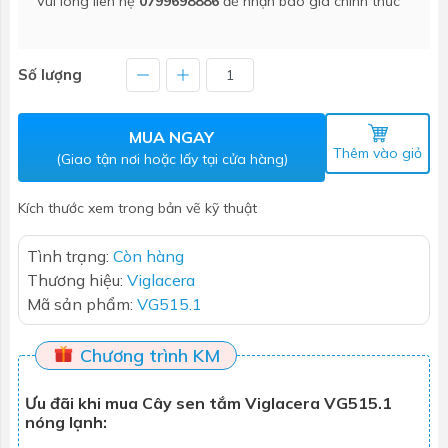
Vui lòng liên hệ
0799698886
để nhận báo giá chính thức
Số lượng
MUA NGAY
Thêm vào giỏ
(Giao tận nơi hoặc lấy tại cửa hàng)
Kích thước xem trong bản vẽ kỹ thuật
Tình trạng:
Còn hàng
Thương hiệu:
Viglacera
Mã sản phẩm:
VG515.1
Chương trình KM
Ưu đãi khi mua Cây sen tắm Viglacera VG515.1
nóng lạnh: