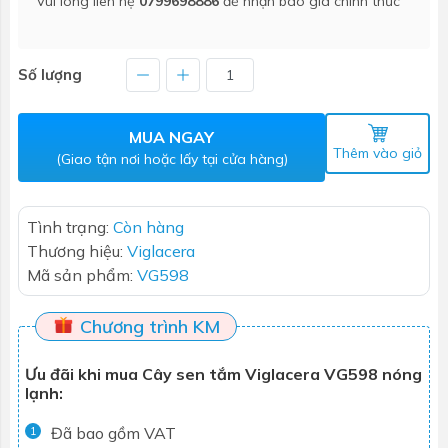
Vui lòng liên hệ
0799698886
để nhận báo giá chính thức
Số lượng
MUA NGAY
Thêm vào giỏ
(Giao tận nơi hoặc lấy tại cửa hàng)
Tình trạng:
Còn hàng
Thương hiệu:
Viglacera
Mã sản phẩm:
VG598
Chương trình KM
Ưu đãi khi mua Cây sen tắm Viglacera VG598 nóng
lạnh:
Đã bao gồm VAT
1