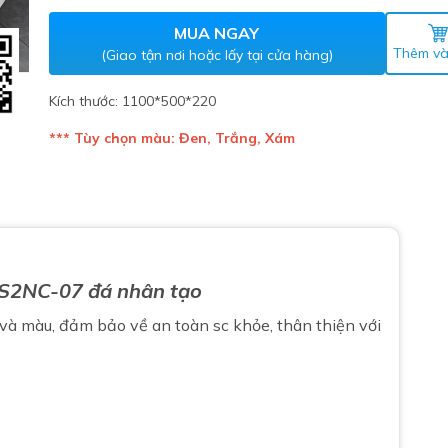
Máy nước nóng gián tiếp
ắm
MUA NGAY
Thêm và
(Giao tận nơi hoặc lấy tại cửa hàng)
Kích thước: 1100*500*220
*** Tùy chọn màu: Đen, Trắng, Xám
thiết bị vệ sinh Lộc Nghi lựa
 S2NC-07 đá nhân tạo
bồn cầu nhà trọ giá rẻ
thiết bị vệ sinh chính hãng
và màu, đảm bảo về an toàn sc khỏe, thân thiện với
 Máy nước nóng năng lượng
ời
thiết bị vệ sinh cao cấp