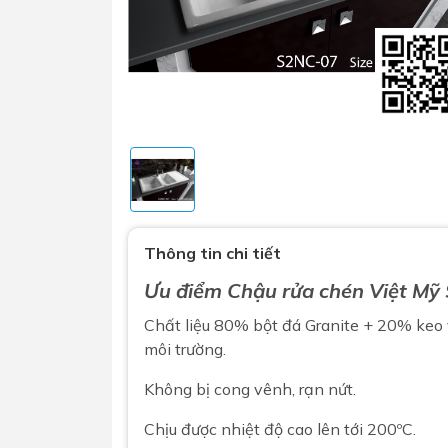
Sen t
Phụ kiện nhà vệ sinh
Combo 
Thông tin chi tiết
chọn
Gương nhà vệ sinh - nhà tắm
Ưu điểm
Chậu rửa chén
Việt Mỹ
Combo 
Máy sấy tay
Combo 
Chất liệu 80% bột đá Granite + 20% keo 
Nắp bồn cầu
môi trường.
Combo
Nắp điện tử
mặt tr
Không bị cong vênh, rạn nứt.
Combo 
Chịu được nhiệt độ cao lên tới 200ºC.