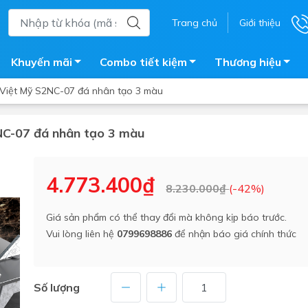
Trang chủ
Giới thiệu
Khuyến mãi
Combo tiết kiệm
Thương hiệu
 Việt Mỹ S2NC-07 đá nhân tạo 3 màu
2NC-07 đá nhân tạo 3 màu
ắm
Bồn nước
 tắm kính
Máy nước nóng năng lượng 
4.773.400₫
8.230.000₫
(-42%)
trời
ắm đứng
Bồn bảo ôn
en tắm
Giá sản phẩm có thể thay đổi mà không kịp báo trước.
Bồn nhựa tự hoại
Vui lòng liên hệ
0799698886
để nhận báo giá chính thức
ắm nước nóng điện
Máy bơm tăng áp
iện nhà tắm
Vòi pha nóng lạnh
giặt
Số lượng
Vật tư
ắm âm tường