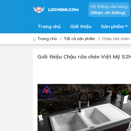
Hệ thống cửa hàng
(Nhận chỉ đường)
Trang chủ
Giới thiệu
Sản phẩm
Trang chủ
/
Tất cả sản phẩm
/
Chậu rửa chén
Giới thiệu Chậu rửa chén Việt Mỹ S
Bồn cầu
Bồn t
Thiết bị nhà tiểu
Phòng
Lavabo - Chậu rửa mặt
Sen t
Vòi lavabo
Vòi s
Vòi chậu - vòi hồ - vòi gắn tường
Máy t
Máy sấy tay
Phụ k
Lavabo tủ - Lavabo kính
Chậu 
Sen t