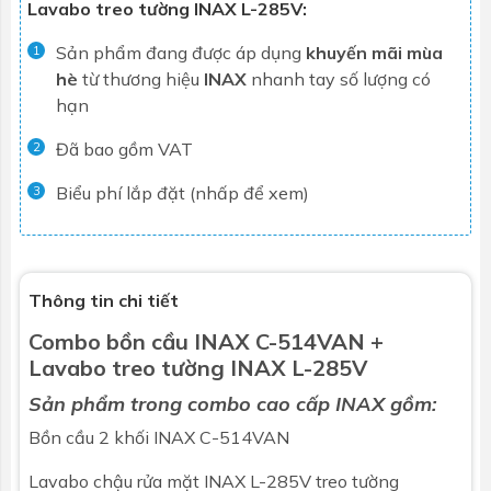
Lavabo treo tường INAX L-285V:
Sản phẩm đang được áp dụng
khuyến mãi mùa
1
hè
từ thương hiệu
INAX
nhanh tay số lượng có
hạn
Đã bao gồm VAT
2
Biểu phí lắp đặt (nhấp để xem)
3
Thông tin chi tiết
Combo bồn cầu INAX C-514VAN +
Lavabo treo tường INAX L-285V
Sản phẩm trong combo cao cấp INAX gồm:
Bồn cầu 2 khối INAX
C-514VAN
Lavabo chậu rửa mặt INAX
L-285V
treo tường