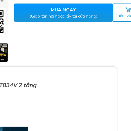
Máy nước nóng gián tiếp
ắm
MUA NGAY
Thêm và
(Giao tận nơi hoặc lấy tại cửa hàng)
thiết bị vệ sinh Lộc Nghi lựa
T834V 2 tầng
bồn cầu nhà trọ giá rẻ
thiết bị vệ sinh chính hãng
 Máy nước nóng năng lượng
ời
thiết bị vệ sinh cao cấp