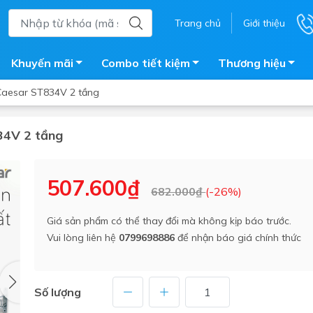
Trang chủ
Giới thiệu
Khuyến mãi
Combo tiết kiệm
Thương hiệu
 Caesar ST834V 2 tầng
34V 2 tầng
ắm
Bồn nước
 tắm kính
Máy nước nóng năng lượng 
507.600₫
682.000₫
(-26%)
trời
ắm đứng
Bồn bảo ôn
en tắm
Giá sản phẩm có thể thay đổi mà không kịp báo trước.
Bồn nhựa tự hoại
Vui lòng liên hệ
0799698886
để nhận báo giá chính thức
ắm nước nóng điện
Máy bơm tăng áp
iện nhà tắm
Vòi pha nóng lạnh
giặt
Số lượng
Vật tư
ắm âm tường