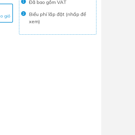
Đã bao gồm VAT
1
Tủ lạnh
Biểu phí lắp đặt (nhấp để
2
o giỏ
Máy rửa chén
xem)
Nồi chiên không dầu
Nồi cơm điện
Gia dụng
Dịch Vụ Lắp Đặt Thiết Bị Nhà Bếp
Lộc Nghi Cần Thơ – Chuyên
Nghiệp và Tận Tâm
Dịch Vụ Lắp Đặt Thiết Bị Ngành
Nước Lộc Nghi Cần Thơ – Chuyên
Nghiệp & Uy Tín
Dịch Vụ Lắp Đặt Sen Vòi và Phụ
Kiện Nhà Tắm Lộc Nghi Cần Thơ –
Chuyên Nghiệp và Tận Tâm