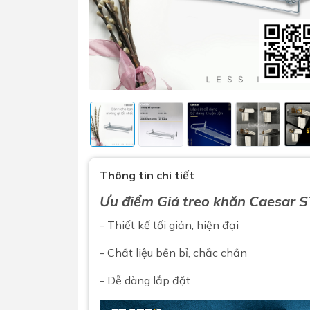
Sen t
Phụ kiện nhà vệ sinh
Combo 
Thông tin chi tiết
chọn
Gương nhà vệ sinh - nhà tắm
Ưu điểm Giá treo khăn
Caesar
S
Combo 
Máy sấy tay
Combo 
- Thiết kế tối giản, hiện đại
Nắp bồn cầu
Combo
Nắp điện tử
- Chất liệu bền bỉ, chắc chắn
mặt tr
- Dễ dàng lắp đặt
Combo 