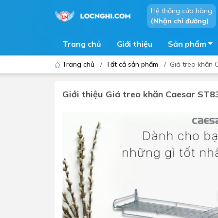
Hệ thống cửa hàng
(Nhận chỉ đường)
Trang chủ
Giới thiệu
Sản phẩm
Trang chủ
/
Tất cả sản phẩm
/
Giá treo khăn
Giới thiệu Giá treo khăn Caesar ST8
Bồn cầu
Bồn t
Thiết bị nhà tiểu
Phòng
Lavabo - Chậu rửa mặt
Sen t
Vòi lavabo
Vòi s
Vòi chậu - vòi hồ - vòi gắn tường
Máy t
Máy sấy tay
Phụ k
Lavabo tủ - Lavabo kính
Chậu 
Sen t