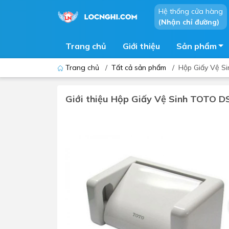
Hệ thống cửa hàng
(Nhận chỉ đường)
Trang chủ
Giới thiệu
Sản phẩm
Trang chủ
/
Tất cả sản phẩm
/
Hộp Giấy Vệ 
Giới thiệu Hộp Giấy Vệ Sinh TOTO
Bồn cầu
Bồn t
Thiết bị nhà tiểu
Phòng
Lavabo - Chậu rửa mặt
Sen t
Vòi lavabo
Vòi s
Vòi chậu - vòi hồ - vòi gắn tường
Máy t
Máy sấy tay
Phụ k
Lavabo tủ - Lavabo kính
Chậu 
Sen t