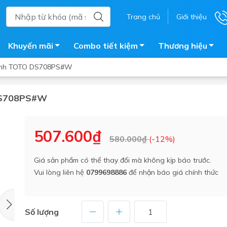
Trang chủ
Giới thiệu
Khuyến mãi
Combo tiết kiệm
Thương hiệu
Sinh TOTO DS708PS#W
 DS708PS#W
ắm
Bồn nước
 tắm kính
Máy nước nóng năng lượng 
507.600₫
580.000₫
(-12%)
trời
ắm đứng
Bồn bảo ôn
en tắm
Giá sản phẩm có thể thay đổi mà không kịp báo trước.
Bồn nhựa tự hoại
Vui lòng liên hệ
0799698886
để nhận báo giá chính thức
ắm nước nóng điện
Máy bơm tăng áp
iện nhà tắm
Vòi pha nóng lạnh
giặt
Số lượng
Vật tư
ắm âm tường