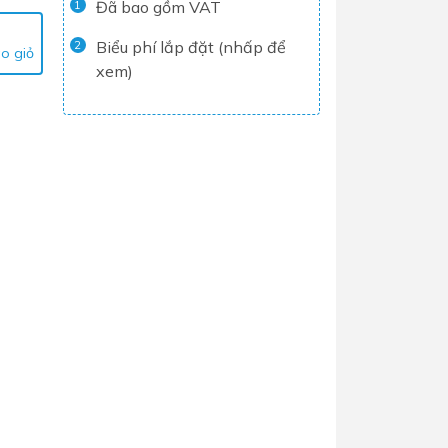
Đã bao gồm VAT
1
Tủ lạnh
Biểu phí lắp đặt (nhấp để
2
o giỏ
Máy rửa chén
xem)
Nồi chiên không dầu
Nồi cơm điện
Gia dụng
Dịch Vụ Lắp Đặt Thiết Bị Nhà Bếp
Lộc Nghi Cần Thơ – Chuyên
Nghiệp và Tận Tâm
Dịch Vụ Lắp Đặt Thiết Bị Ngành
Nước Lộc Nghi Cần Thơ – Chuyên
Nghiệp & Uy Tín
Dịch Vụ Lắp Đặt Sen Vòi và Phụ
Kiện Nhà Tắm Lộc Nghi Cần Thơ –
Chuyên Nghiệp và Tận Tâm