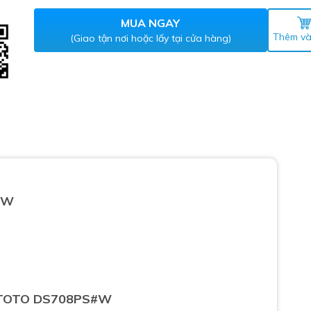
Máy nước nóng gián tiếp
ắm
MUA NGAY
Thêm và
(Giao tận nơi hoặc lấy tại cửa hàng)
thiết bị vệ sinh Lộc Nghi lựa
#W
bồn cầu nhà trọ giá rẻ
thiết bị vệ sinh chính hãng
 Máy nước nóng năng lượng
ời
thiết bị vệ sinh cao cấp
nh TOTO DS708PS#W