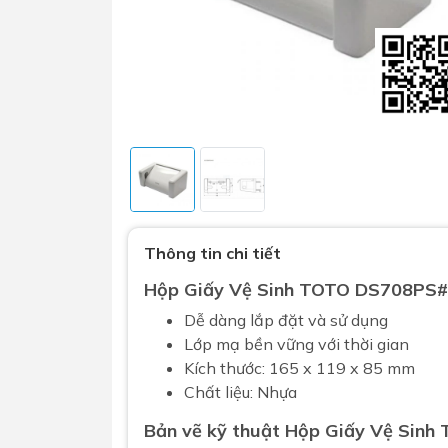
Sen t
Phụ kiện nhà vệ sinh
Combo 
Thông tin chi tiết
chọn
Gương nhà vệ sinh - nhà tắm
Hộp Giấy Vệ Sinh TOTO DS708PS
Combo 
Máy sấy tay
Dễ dàng lắp đặt và sử dụng
Combo 
Nắp bồn cầu
Lớp mạ bền vững với thời gian
Combo
Nắp điện tử
Kích thước: 165 x 119 x 85 mm
mặt tr
Chất liệu: Nhựa
Combo 
Bản vẽ kỹ thuật Hộp Giấy Vệ Si