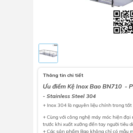
Sen t
Phụ kiện nhà vệ sinh
Combo 
Thông tin chi tiết
chọn
Gương nhà vệ sinh - nhà tắm
Ưu điểm Kệ
Inox
Bao
BN710
- 
Combo 
Máy sấy tay
- Stainless Steel 304
Combo 
Nắp bồn cầu
+ Inox 304 là nguyên liệu chính trong tấ
Combo
Nắp điện tử
mặt tr
+ Cùng với công nghệ máy móc hiện đại
Combo 
trước khi xuất xưởng đến tay người tiêu d
+ Các sản phẩm Bao không chỉ có mẫu mã