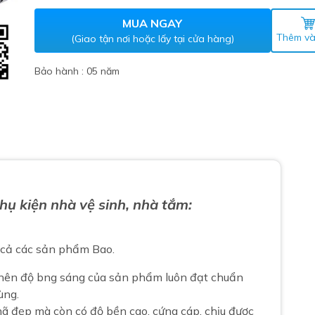
Máy nước nóng gián tiếp
ắm
MUA NGAY
Thêm và
(Giao tận nơi hoặc lấy tại cửa hàng)
Bảo hành : 05 năm
thiết bị vệ sinh Lộc Nghi lựa
Phụ kiện nhà vệ sinh, nhà tắm:
bồn cầu nhà trọ giá rẻ
thiết bị vệ sinh chính hãng
t cả các sản phẩm Bao.
 Máy nước nóng năng lượng
ời
 nên độ bng sáng của sản phẩm luôn đạt chuẩn
thiết bị vệ sinh cao cấp
ùng.
 đẹp mà còn có độ bền cao, cứng cáp, chịu được