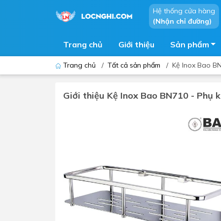
Hệ thống cửa hàng
(Nhận chỉ đường)
Trang chủ
Giới thiệu
Sản phẩm
Trang chủ
/
Tất cả sản phẩm
/
Kệ Inox Bao BN
Giới thiệu Kệ Inox Bao BN710 - Phụ k
Bồn cầu
Bồn t
Thiết bị nhà tiểu
Phòng
Lavabo - Chậu rửa mặt
Sen t
Vòi lavabo
Vòi s
Vòi chậu - vòi hồ - vòi gắn tường
Máy t
Máy sấy tay
Phụ k
Lavabo tủ - Lavabo kính
Chậu 
Sen t