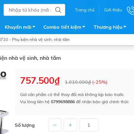
Trang chủ
Giới thiệu
Khuyến mãi
Combo tiết kiệm
Thương hiệu
710 - Phụ kiện nhà vệ sinh, nhà tắm
iện nhà vệ sinh, nhà tắm
ắm
Bồn nước
 tắm kính
Máy nước nóng năng lượng 
757.500₫
1.010.000₫
(-25%)
trời
ắm đứng
Bồn bảo ôn
en tắm
Giá sản phẩm có thể thay đổi mà không kịp báo trước.
Bồn nhựa tự hoại
Vui lòng liên hệ
0799698886
để nhận báo giá chính thức
ắm nước nóng điện
Máy bơm tăng áp
iện nhà tắm
Vòi pha nóng lạnh
giặt
Số lượng
Vật tư
ắm âm tường