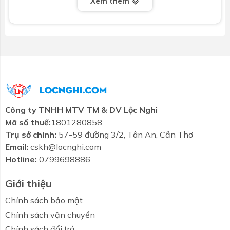
Xem thêm
+ Bào hành vĩnh viễn đối với dòng sản phẩm Series 2
+ Bảo hành 05 năm đối với dòng sản Series 1
- Thương hiệu uy tín
+ Sản phẩm Bao đã được chứng nhận tiêu chuẩn
hàng Việt Nam chất lượng cao
Công ty TNHH MTV TM & DV Lộc Nghi
Mã số thuế:
1801280858
Trụ sở chính:
57-59 đường 3/2, Tân An, Cần Thơ
Email:
cskh@locnghi.com
Hotline:
0799698886
Giới thiệu
Chính sách bảo mật
Chính sách vận chuyển
Chính sách đổi trả