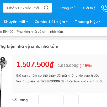
Trang chủ
Giới thiệu
Khuyến mãi
Combo tiết kiệm
Thương hiệu
ao BN400 - Phụ kiện nhà vệ sinh, nhà tắm
Phụ kiện nhà vệ sinh, nhà tắm
ắm
Bồn nước
 tắm kính
Máy nước nóng năng lượng 
1.507.500₫
2.010.000₫
(-25%)
trời
ắm đứng
Bồn bảo ôn
en tắm
Giá sản phẩm có thể thay đổi mà không kịp báo trước.
Bồn nhựa tự hoại
Vui lòng liên hệ
0799698886
để nhận báo giá chính thức
ắm nước nóng điện
Máy bơm tăng áp
iện nhà tắm
Vòi pha nóng lạnh
giặt
Số lượng
Vật tư
ắm âm tường