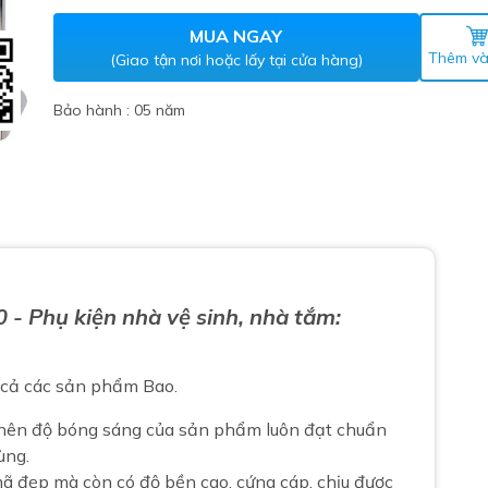
Máy nước nóng gián tiếp
ắm
MUA NGAY
Thêm và
(Giao tận nơi hoặc lấy tại cửa hàng)
Bảo hành : 05 năm
thiết bị vệ sinh Lộc Nghi lựa
0
- Phụ kiện nhà vệ sinh, nhà tắm:
bồn cầu nhà trọ giá rẻ
thiết bị vệ sinh chính hãng
t cả các sản phẩm Bao.
 Máy nước nóng năng lượng
ời
 nên độ bóng sáng của sản phẩm luôn đạt chuẩn
thiết bị vệ sinh cao cấp
ùng.
 đẹp mà còn có độ bền cao, cứng cáp, chịu được