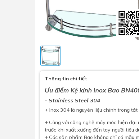
Sen t
Phụ kiện nhà vệ sinh
Combo 
Thông tin chi tiết
chọn
Gương nhà vệ sinh - nhà tắm
Ưu điểm
Kệ kính
Inox
Bao
BN40
Combo 
Máy sấy tay
- Stainless Steel 304
Combo 
Nắp bồn cầu
+ Inox 304 là nguyên liệu chính trong tấ
Combo
Nắp điện tử
mặt tr
+ Cùng với công nghệ máy móc hiện đại
Combo 
trước khi xuất xưởng đến tay người tiêu d
+ Các sản phẩm Bao không chỉ có mẫu mã