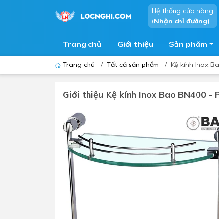
Hệ thống cửa hàng
(Nhận chỉ đường)
Trang chủ
Giới thiệu
Sản phẩm
Trang chủ
/
Tất cả sản phẩm
/
Kệ kính Inox B
Giới thiệu Kệ kính Inox Bao BN400 - 
Bồn cầu
Bồn t
Thiết bị nhà tiểu
Phòng
Lavabo - Chậu rửa mặt
Sen t
Vòi lavabo
Vòi s
Vòi chậu - vòi hồ - vòi gắn tường
Máy t
Máy sấy tay
Phụ k
Lavabo tủ - Lavabo kính
Chậu 
Sen t