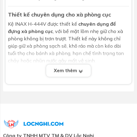
Thiết kế chuyên dụng cho xà phòng cục
Kệ
INAX
H-444V được thiết kế
chuyên dụng để
đựng xà phòng cục
, với bề mặt lõm nhẹ giữ cho xà
phòng không bị trơn trượt. Thiết kế này không chỉ
giúp giữ xà phòng sạch sẽ, khô ráo mà còn kéo dài
tuổi thọ cho bánh xà phòng, hạn chế tình trạng tan
chảy hoặc nhũn nước gây mất vệ sinh.
Xem thêm
Lắp đặt dễ dàng, sử dụng lâu dài
Sản phẩm có thiết kế đơn giản, dễ dàng lắp đặt ở
bất kỳ vị trí nào trong phòng tắm – từ gần bồn rửa
tay đến khu vực vòi sen. Kệ được cố định chắc chắn
bằng bộ phụ kiện đi kèm, đảm bảo không lung lay
khi sử dụng. Ngoài ra, chất liệu sứ không bị oxi hóa
hay gỉ sét như kim loại, giúp tăng tuổi thọ và giảm chi
phí bảo trì.
Công ty TNHH MTV TM & DV Lộc Nghi