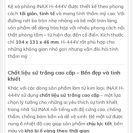
Kệ xà phòng
INAX H-444V được thiết kế theo phong
cách
tối giản, tinh tế
và mang tính thẩm mỹ cao. Với
đường nét bo tròn nhẹ nhàng và bề mặt trơn láng,
sản phẩm dễ dàng hòa hợp với nhiều phong cách nội
thất phòng tắm – từ hiện đại đến cổ điển. Kích thước
chỉ
104 x 131 x 46 mm
, H-444V rất phù hợp cho
những không gian nhỏ gọn nhưng vẫn đòi hỏi tính
thẩm mỹ.
Chất liệu sứ trắng cao cấp – Bền đẹp và tinh
khiết
Khác với các dòng sản phẩm làm từ kim loại, INAX H-
444V sử dụng
chất liệu sứ trắng cao cấp
– một lựa
chọn lý tưởng cho những ai yêu thích sự tinh khiết,
trang nhã. Sứ INAX nổi tiếng với độ cứng cao, chống
thấm, chống bám bẩn và dễ vệ sinh. Bề mặt sứ được
nung ở nhiệt độ cao giúp sản phẩm
chịu lực tốt
, bền
màu và
khó bị ố vàng theo thời gian
.