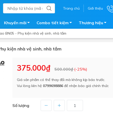
Trang chủ
Giới thiệu
Khuyến mãi
Combo tiết kiệm
Thương hiệu
Bao BN05 - Phụ kiện nhà vệ sinh, nhà tắm
Phụ kiện nhà vệ sinh, nhà tắm
ắm
Bồn nước
 tắm kính
Máy nước nóng năng lượng 
375.000₫
500.000₫
(-25%)
trời
ắm đứng
Bồn bảo ôn
en tắm
Giá sản phẩm có thể thay đổi mà không kịp báo trước.
Bồn nhựa tự hoại
Vui lòng liên hệ
0799698886
để nhận báo giá chính thức
ắm nước nóng điện
Máy bơm tăng áp
iện nhà tắm
Vòi pha nóng lạnh
giặt
Số lượng
Vật tư
ắm âm tường