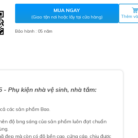
Máy nước nóng gián tiếp
ắm
MUA NGAY
Thêm và
(Giao tận nơi hoặc lấy tại cửa hàng)
Bảo hành : 05 năm
thiết bị vệ sinh Lộc Nghi lựa
5
- Phụ kiện nhà vệ sinh, nhà tắm:
bồn cầu nhà trọ giá rẻ
thiết bị vệ sinh chính hãng
t cả các sản phẩm Bao.
 Máy nước nóng năng lượng
ời
 nên độ bng sáng của sản phẩm luôn đạt chuẩn
thiết bị vệ sinh cao cấp
ùng.
 đẹp mà còn có độ bền cao, cứng cáp, chịu được