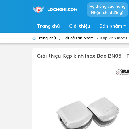
Hệ thống cửa hàng
(Nhận chỉ đường)
Trang chủ
Giới thiệu
Sản phẩm
Trang chủ
/
Tất cả sản phẩm
/
Kẹp kính Inox 
Giới thiệu Kẹp kính Inox Bao BN05 - 
Bồn cầu
Bồn t
Thiết bị nhà tiểu
Phòng
Lavabo - Chậu rửa mặt
Sen t
Vòi lavabo
Vòi s
Vòi chậu - vòi hồ - vòi gắn tường
Máy t
Máy sấy tay
Phụ k
Lavabo tủ - Lavabo kính
Chậu 
Sen t