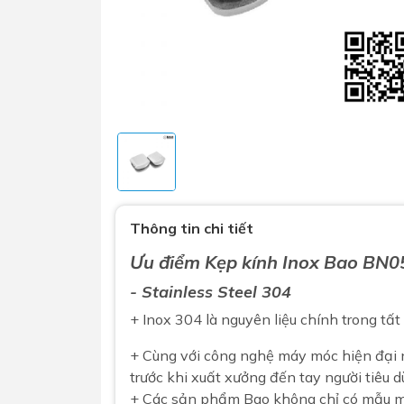
Sen t
Phụ kiện nhà vệ sinh
Combo 
Thông tin chi tiết
chọn
Gương nhà vệ sinh - nhà tắm
Ưu điểm Kẹp kính Inox
Bao
BN0
Combo 
Máy sấy tay
- Stainless Steel 304
Combo 
Nắp bồn cầu
+ Inox 304 là nguyên liệu chính trong tấ
Combo
Nắp điện tử
mặt tr
+ Cùng với công nghệ máy móc hiện đại
Combo 
trước khi xuất xưởng đến tay người tiêu d
+ Các sản phẩm Bao không chỉ có mẫu mã