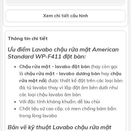
Vòi lavabo
Không bao gồm
Xem chi tiết cấu hình
Bộ xả
Không bao gồm
Kích thước
L420mm x W420mm x H110mm
Thông tin chi tiết
Ưu điểm Lavabo chậu rửa mặt American
Bảo hành
Nhấp để xem chính sách bảo hành
Standard WP-F411
đặt bàn
:
Chậu rửa mặt
- lavabo đặt bàn
(hay còn gọi
là
chậu rửa mặt - lavabo dương bàn
hay
chậu
rửa mặt nổi
) được thiết kế đặt trên các loại bàn
đá, tủ lavabo thay vì lắp đặt âm bên dưới như
các loại chậu lavabo âm bàn
Với đặc tính kháng khuẩn, dễ lau chùi
Chất liệu sứ cao cấp, có men chống bám bẩn
trong lòng lavabo
Bản vẽ kỹ thuật Lavabo chậu rửa mặt