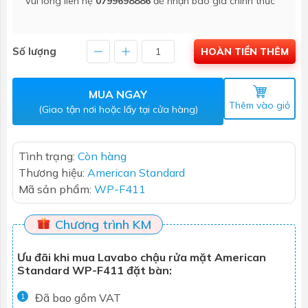
Vui lòng liên hệ
0799698886
để nhận báo giá chính thức
Số lượng
HOÀN TIỀN THÊM
MUA NGAY
Thêm vào giỏ
(Giao tận nơi hoặc lấy tại cửa hàng)
Tình trạng:
Còn hàng
Thương hiệu:
American Standard
Mã sản phẩm:
WP-F411
Chương trình KM
Ưu đãi khi mua Lavabo chậu rửa mặt American
Standard WP-F411 đặt bàn:
Đã bao gồm VAT
1