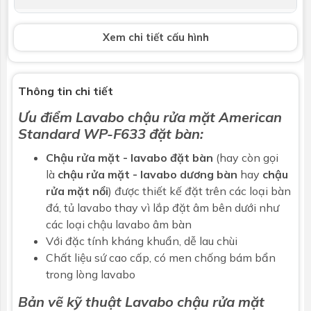
Vòi lavabo
Không bao gồm
Xem chi tiết cấu hình
Bộ xả
Không bao gồm
Kích thước
L545mm x W400mm x H150mm
Thông tin chi tiết
Ưu điểm Lavabo chậu rửa mặt American
Bảo hành
Nhấp để xem chính sách bảo hành
Standard WP-F633
đặt bàn
:
Chậu rửa mặt
- lavabo đặt bàn
(hay còn gọi
là
chậu rửa mặt - lavabo dương bàn
hay
chậu
rửa mặt nổi
) được thiết kế đặt trên các loại bàn
đá, tủ lavabo thay vì lắp đặt âm bên dưới như
các loại chậu lavabo âm bàn
Với đặc tính kháng khuẩn, dễ lau chùi
Chất liệu sứ cao cấp, có men chống bám bẩn
trong lòng lavabo
Bản vẽ kỹ thuật Lavabo chậu rửa mặt