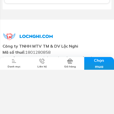
Combo tiết
Thương hiệu
Liên hệ
Tin tức
kiệm
Công ty TNHH MTV TM & DV Lộc Nghi
Mã số thuế:
1801280858
Trụ sở chính:
57-59 đường 3/2, Tân An, Cần Thơ
Chọn
Email:
cskh@locnghi.com
mua
Danh mục
Liên hệ
Giỏ hàng
Hotline:
0799698886
Giới thiệu
Chính sách bảo mật
Chính sách vận chuyển
Chính sách đổi trả
Chính sách bảo hành