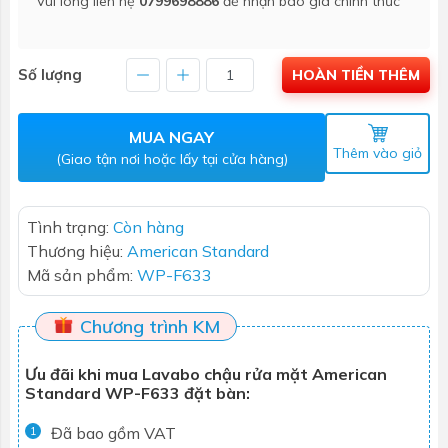
Vui lòng liên hệ
0799698886
để nhận báo giá chính thức
Số lượng
HOÀN TIỀN THÊM
MUA NGAY
Thêm vào giỏ
(Giao tận nơi hoặc lấy tại cửa hàng)
Tình trạng:
Còn hàng
Thương hiệu:
American Standard
Mã sản phẩm:
WP-F633
Chương trình KM
Ưu đãi khi mua Lavabo chậu rửa mặt American
Standard WP-F633 đặt bàn:
Đã bao gồm VAT
1