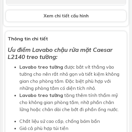
Vòi lavabo
Không bao gồm
Xem chi tiết cấu hình
Bộ xả
Không bao gồm
Kích thước
405 x 405 x 185 mm
Thông tin chi tiết
Ưu điểm
Lavabo chậu rửa mặt
Caesar
Bảo hành
Nhấp để xem chính sách bảo hành
L2140 treo tường:
Lavabo treo tường
được bắt vít thẳng vào
tường cho nên rất nhỏ gọn và tiết kiệm không
gian cho phòng tắm. Đặc biệt phù hợp với
những phòng tắm có diện tích nhỏ.
Lavabo treo tường
tăng thêm tính thẩm mỹ
cho không gian phòng tắm, nhờ phần chân
lửng hoặc chân dài che bớt đi phần ống nước.
Chất liệu sứ cao cấp, chống bám bẩn
Giá cả phù hợp túi tiền