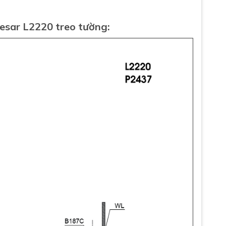
aesar L2220
treo tường
: