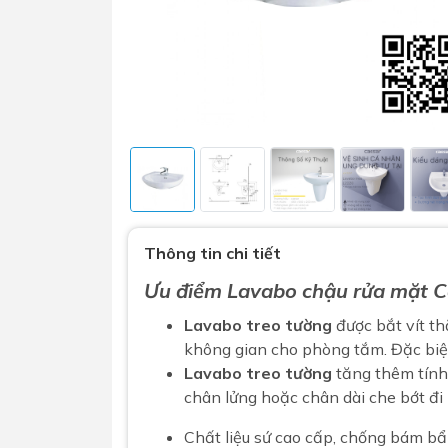
Sen t
Phụ kiện nhà vệ sinh
Combo 
Thông tin chi tiết
chọn
Gương nhà vệ sinh - nhà tắm
Ưu điểm
Lavabo chậu rửa mặt
C
Combo 
Máy sấy tay
Combo 
Lavabo treo tường
được bắt vít th
Nắp bồn cầu
không gian cho phòng tắm. Đặc biệ
Combo
Nắp điện tử
Lavabo treo tường
tăng thêm tính
mặt tr
chân lửng hoặc chân dài che bớt đi
Combo 
Chất liệu sứ cao cấp, chống bám b