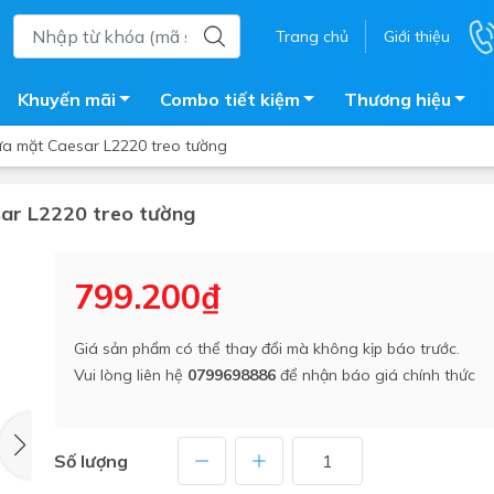
Trang chủ
Giới thiệu
Khuyến mãi
Combo tiết kiệm
Thương hiệu
ửa mặt Caesar L2220 treo tường
sar L2220 treo tường
ắm
Bồn nước
 tắm kính
Máy nước nóng năng lượng 
799.200₫
trời
ắm đứng
Bồn bảo ôn
en tắm
Giá sản phẩm có thể thay đổi mà không kịp báo trước.
Bồn nhựa tự hoại
Vui lòng liên hệ
0799698886
để nhận báo giá chính thức
ắm nước nóng điện
Máy bơm tăng áp
iện nhà tắm
Vòi pha nóng lạnh
giặt
Số lượng
Vật tư
ắm âm tường