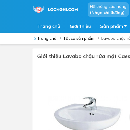
Hệ thống cửa hàng
(Nhận chỉ đường)
Trang chủ
Giới thiệu
Sản phẩm
Trang chủ
/
Tất cả sản phẩm
/
Lavabo chậu r
Giới thiệu Lavabo chậu rửa mặt Cae
Bồn cầu
Bồn t
Thiết bị nhà tiểu
Phòng
Lavabo - Chậu rửa mặt
Sen t
Vòi lavabo
Vòi s
Vòi chậu - vòi hồ - vòi gắn tường
Máy t
Máy sấy tay
Phụ k
Lavabo tủ - Lavabo kính
Chậu 
Sen t