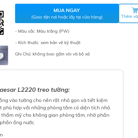
Máy nước nóng gián tiếp
ắm
MUA NGAY
Thêm và
(Giao tận nơi hoặc lấy tại cửa hàng)
- Màu sắc :Màu trắng (PW)
- Kích thước: xem bản vẽ kỹ thuật
Ghi Chú: không bao gồm vòi và bộ xả
thiết bị vệ sinh Lộc Nghi lựa
aesar L2220 treo tường:
bồn cầu nhà trọ giá rẻ
thiết bị vệ sinh chính hãng
ẳng vào tường cho nên rất nhỏ gọn và tiết kiệm
t phù hợp với những phòng tắm có diện tích nhỏ.
 Máy nước nóng năng lượng
 thẩm mỹ cho không gian phòng tắm, nhờ phần
ời
 phần ống nước.
thiết bị vệ sinh cao cấp
ẩn