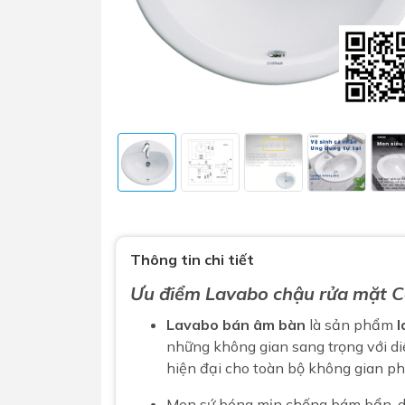
Sen t
Phụ kiện nhà vệ sinh
Combo 
chọn
Gương nhà vệ sinh - nhà tắm
Thông tin chi tiết
Combo 
Máy sấy tay
Ưu điểm
Lavabo chậu rửa mặt
C
Combo 
Nắp bồn cầu
Combo
Lavabo bán âm bàn
là sản phẩm
l
Nắp điện tử
mặt tr
những không gian sang trọng với di
hiện đại cho toàn bộ không gian ph
Combo 
Men sứ bóng mịn chống bám bẩn, d