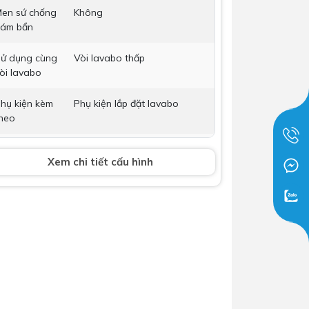
en sứ chống
Không
Dịch Vụ Lắp Đặt Bồn Cầu &
ám bẩn
Lavabo Lộc Nghi Cần Thơ –
Chuyên Nghiệp & Tận Tâm
ử dụng cùng
Vòi lavabo thấp
òi lavabo
hụ kiện kèm
Phụ kiện lắp đặt lavabo
heo
òi lavabo
Không bao gồm
Xem chi tiết cấu hình
ộ xả
Không bao gồm
ích thước
450 x 520 x 215 mm
ảo hành
Nhấp để xem chính sách bảo
hành