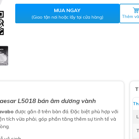
Máy nước nóng gián tiếp
ắm
MUA NGAY
Thêm và
(Giao tận nơi hoặc lấy tại cửa hàng)
thiết bị vệ sinh Lộc Nghi lựa
T
bồn cầu nhà trọ giá rẻ
aesar L5018 bán âm dương vành
thiết bị vệ sinh chính hãng
Th
 Máy nước nóng năng lượng
avabo
được gắn ở trên bàn đá. Đặc biệt phù hợp với
L
ời
ện tích vừa phải, góp phần tăng thêm sự tinh tế và
òng.
thiết bị vệ sinh cao cấp
T
ễ vệ sinh