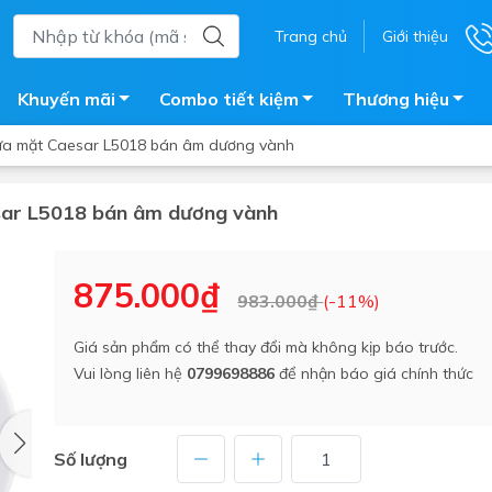
Trang chủ
Giới thiệu
Khuyến mãi
Combo tiết kiệm
Thương hiệu
ửa mặt Caesar L5018 bán âm dương vành
sar L5018 bán âm dương vành
ắm
Bồn nước
 tắm kính
Máy nước nóng năng lượng 
875.000₫
983.000₫
(-11%)
trời
ắm đứng
Bồn bảo ôn
en tắm
Giá sản phẩm có thể thay đổi mà không kịp báo trước.
Bồn nhựa tự hoại
Vui lòng liên hệ
0799698886
để nhận báo giá chính thức
ắm nước nóng điện
Máy bơm tăng áp
iện nhà tắm
Vòi pha nóng lạnh
giặt
Số lượng
Vật tư
ắm âm tường