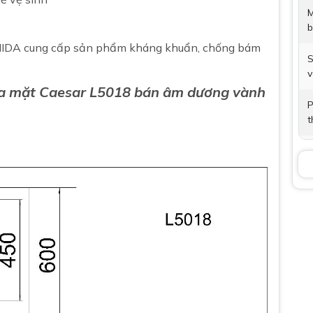
M
b
ANIDA cung cấp sản phẩm kháng khuẩn, chống bám
S
v
ửa mặt Caesar L5018
bán âm dương vành
P
t
V
B
K
B