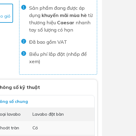
Sản phẩm đang được áp
Tủ lạnh
1
dụng
khuyến mãi mùa hè
từ
o giỏ
Máy rửa chén
thương hiệu
Caesar
nhanh
Nồi chiên không dầu
tay số lượng có hạn
Nồi cơm điện
Đã bao gồm VAT
2
Gia dụng
Biểu phí lắp đặt (nhấp để
3
xem)
Dịch Vụ Lắp Đặt Thiết Bị Nhà Bếp
Lộc Nghi Cần Thơ – Chuyên
Nghiệp và Tận Tâm
hông số kỹ thuật
Dịch Vụ Lắp Đặt Thiết Bị Ngành
ông số chung
Nước Lộc Nghi Cần Thơ – Chuyên
Nghiệp & Uy Tín
oại lavabo
Lavabo đặt bàn
Dịch Vụ Lắp Đặt Sen Vòi và Phụ
Kiện Nhà Tắm Lộc Nghi Cần Thơ –
hoát tràn
Có
Chuyên Nghiệp và Tận Tâm