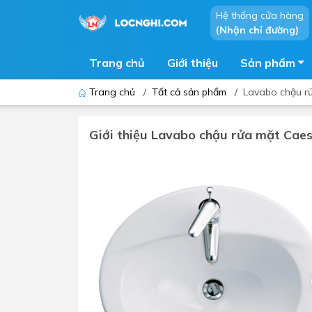
Hệ thống cửa hàng
(Nhận chỉ đường)
Trang chủ
Giới thiệu
Sản phẩm
Trang chủ
/
Tất cả sản phẩm
/
Lavabo chậu r
Giới thiệu Lavabo chậu rửa mặt Cae
Bồn cầu
Bồn t
Thiết bị nhà tiểu
Phòng
Lavabo - Chậu rửa mặt
Sen t
Vòi lavabo
Vòi s
Vòi chậu - vòi hồ - vòi gắn tường
Máy t
Máy sấy tay
Phụ k
Lavabo tủ - Lavabo kính
Chậu 
Sen t