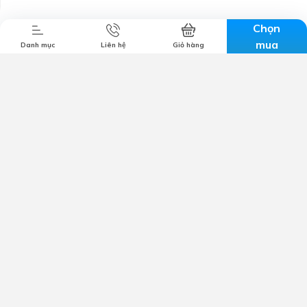
Chọn
mua
Danh mục
Liên hệ
Giỏ hàng
Công ty TNHH MTV TM & DV Lộc Nghi
Mã số thuế:
1801280858
Trụ sở chính:
57-59 đường 3/2, Tân An, Cần Thơ
Email:
cskh@locnghi.com
Hotline:
0799698886
Giới thiệu
Chính sách bảo mật
Chính sách vận chuyển
Chính sách đổi trả
Chính sách bảo hành
Kết nối với chúng tôi