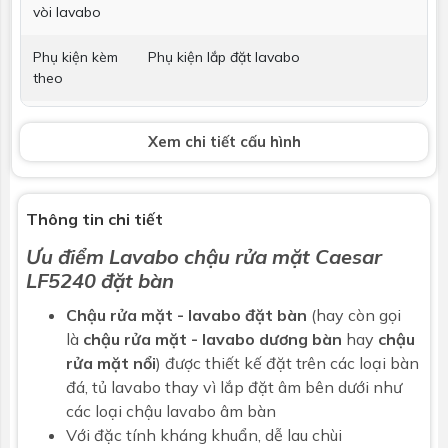
vòi lavabo
Phụ kiện kèm
Phụ kiện lắp đặt lavabo
theo
Vòi lavabo
Không bao gồm
Xem chi tiết cấu hình
Bộ xả
Không bao gồm
Kích thước
470 x 470 x 175 mm
Thông tin chi tiết
Ưu điểm
Lavabo chậu rửa mặt
Caesar
Bảo hành
Nhấp để xem chính sách bảo hành
LF5240
đặt bàn
Chậu rửa mặt - lavabo đặt bàn
(hay còn gọi
là
chậu rửa mặt - lavabo dương bàn
hay
chậu
rửa mặt nổi
) được thiết kế đặt trên các loại bàn
đá, tủ lavabo thay vì lắp đặt âm bên dưới như
các loại chậu lavabo âm bàn
Với đặc tính kháng khuẩn, dễ lau chùi