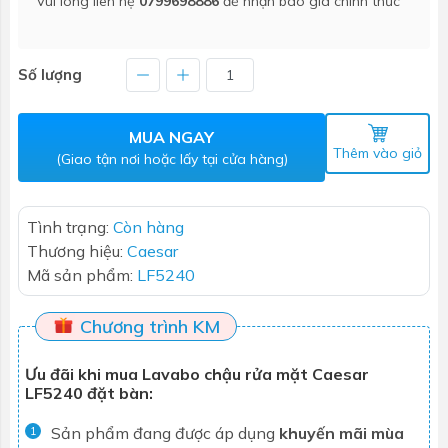
Vui lòng liên hệ
0799698886
để nhận báo giá chính thức
Số lượng
MUA NGAY
Thêm vào giỏ
(Giao tận nơi hoặc lấy tại cửa hàng)
Tình trạng:
Còn hàng
Thương hiệu:
Caesar
Mã sản phẩm:
LF5240
Chương trình KM
Ưu đãi khi mua Lavabo chậu rửa mặt Caesar
LF5240 đặt bàn:
Sản phẩm đang được áp dụng
khuyến mãi mùa
1