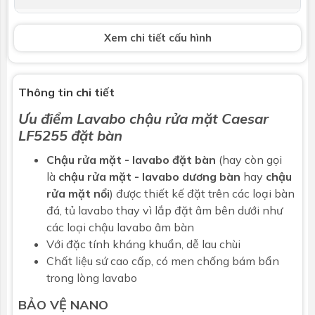
Vòi lavabo
Không bao gồm
Xem chi tiết cấu hình
Bộ xả
Không bao gồm
Kích thước
450 x 450 x 115 mm
Thông tin chi tiết
Ưu điểm
Lavabo chậu rửa mặt
Caesar
Bảo hành
Nhấp để xem chính sách bảo hành
LF5255
đặt bàn
Chậu rửa mặt - lavabo đặt bàn
(hay còn gọi
là
chậu rửa mặt - lavabo dương bàn
hay
chậu
rửa mặt nổi
) được thiết kế đặt trên các loại bàn
đá, tủ lavabo thay vì lắp đặt âm bên dưới như
các loại chậu lavabo âm bàn
Với đặc tính kháng khuẩn, dễ lau chùi
Chất liệu sứ cao cấp, có men chống bám bẩn
trong lòng lavabo
BẢO VỆ NANO