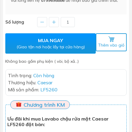
Vui lòng liên hệ
0799698886
để nhận báo giá chính thức
Số lượng
MUA NGAY
Thêm vào giỏ
(Giao tận nơi hoặc lấy tại cửa hàng)
Không bao gồm phụ kiện ( vòi, bộ xả...)
Tình trạng:
Còn hàng
Thương hiệu:
Caesar
Mã sản phẩm:
LF5260
Chương trình KM
Ưu đãi khi mua Lavabo chậu rửa mặt Caesar
LF5260 đặt bàn: