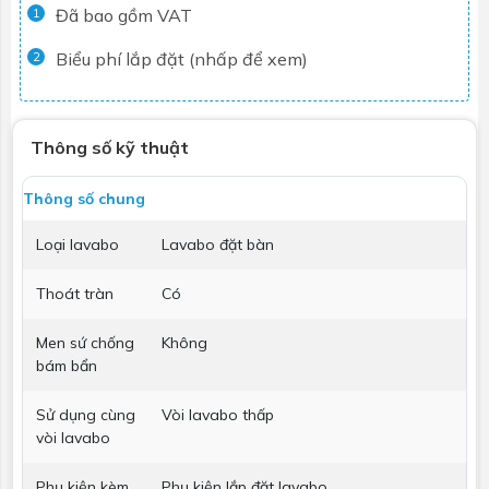
Đã bao gồm VAT
1
Biểu phí lắp đặt (nhấp để xem)
2
Thông số kỹ thuật
Thông số chung
Loại lavabo
Lavabo đặt bàn
Thoát tràn
Có
Men sứ chống
Không
bám bẩn
Sử dụng cùng
Vòi lavabo thấp
vòi lavabo
Phụ kiện kèm
Phụ kiện lắp đặt lavabo