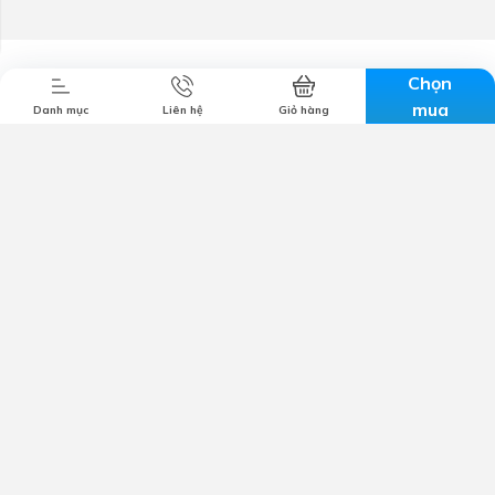
Chọn
mua
Danh mục
Liên hệ
Giỏ hàng
Công ty TNHH MTV TM & DV Lộc Nghi
Mã số thuế:
1801280858
Trụ sở chính:
57-59 đường 3/2, Tân An, Cần Thơ
Email:
cskh@locnghi.com
Hotline:
0799698886
Giới thiệu
Chính sách bảo mật
Chính sách vận chuyển
Chính sách đổi trả
Chính sách bảo hành
Kết nối với chúng tôi