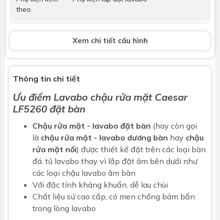
theo
Vòi lavabo
Không bao gồm
Xem chi tiết cấu hình
Bộ xả
Không bao gồm
Kích thước
360 x 640 x 14 mm
Thông tin chi tiết
Ưu điểm
Lavabo chậu rửa mặt
Caesar
Bảo hành
Nhấp để xem chính sách bảo hành
LF5260
đặt bàn
Chậu rửa mặt - lavabo đặt bàn
(hay còn gọi
là
chậu rửa mặt - lavabo dương bàn
hay
chậu
rửa mặt nổi
) được thiết kế đặt trên các loại bàn
đá, tủ lavabo thay vì lắp đặt âm bên dưới như
các loại chậu lavabo âm bàn
Với đặc tính kháng khuẩn, dễ lau chùi
Chất liệu sứ cao cấp, có men chống bám bẩn
trong lòng lavabo