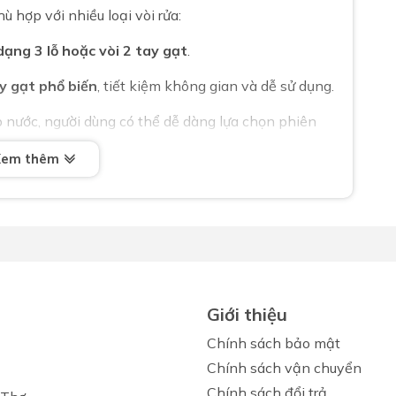
hợp với nhiều loại vòi rửa:
dạng 3 lỗ hoặc vòi 2 tay gạt
.
ay gạt phổ biến
, tiết kiệm không gian và dễ sử dụng.
p nước, người dùng có thể dễ dàng lựa chọn phiên
Xem thêm
toàn và sạch sẽ
iện lợi
, giúp:
nh quên khóa vòi
 lavabo khỏi ẩm mốc
Giới thiệu
 sử dụng hàng ngày
Chính sách bảo mật
Chính sách vận chuyển
 loại bàn lavabo hiện đại
Chính sách đổi trả