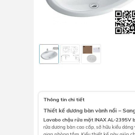
Sen t
Phụ kiện nhà vệ sinh
Combo 
chọn
Gương nhà vệ sinh - nhà tắm
Combo 
Máy sấy tay
Combo 
Thông tin chi tiết
Nắp bồn cầu
Combo
Nắp điện tử
Thiết kế dương bàn vành nổi – Sang
mặt tr
Lavabo chậu rửa mặt
INAX AL-2395V b
Combo 
rửa dương bàn cao cấp, sở hữu kiểu dáng
gian phòng tắm. Kiểu thiết kế này giúp 