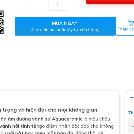
Máy nước nóng gián tiếp
ắm
MUA NGAY
Thêm và
(Giao tận nơi hoặc lấy tại cửa hàng)
thiết bị vệ sinh Lộc Nghi lựa
bồn cầu nhà trọ giá rẻ
thiết bị vệ sinh chính hãng
T
 Máy nước nóng năng lượng
 trọng và hiện đại cho mọi không gian
Th
ời
án âm dương vành sứ Aquaceramic
là mẫu chậu
thiết bị vệ sinh cao cấp
L
vành nổi tinh tế
tạo điểm nhấn độc đáo cho không
chậu
nổi bật hơn trên mặt bàn đá
, đồng thời dễ