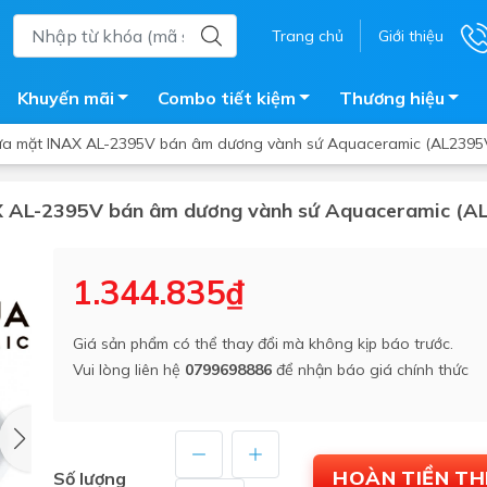
Trang chủ
Giới thiệu
Khuyến mãi
Combo tiết kiệm
Thương hiệu
ửa mặt INAX AL-2395V bán âm dương vành sứ Aquaceramic (AL2395
AX AL-2395V bán âm dương vành sứ Aquaceramic (A
ắm
Bồn nước
 tắm kính
Máy nước nóng năng lượng 
1.344.835₫
trời
ắm đứng
Bồn bảo ôn
en tắm
Giá sản phẩm có thể thay đổi mà không kịp báo trước.
Bồn nhựa tự hoại
Vui lòng liên hệ
0799698886
để nhận báo giá chính thức
ắm nước nóng điện
Máy bơm tăng áp
iện nhà tắm
Vòi pha nóng lạnh
giặt
Vật tư
HOÀN TIỀN T
Số lượng
ắm âm tường