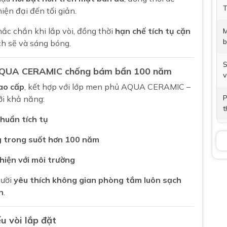
T
iện đại đến tối giản.
ắc chắn khi lắp vòi, đồng thời
hạn chế tích tụ cặn
M
b
ch sẽ và sáng bóng.
S
ệ AQUA CERAMIC chống bám bẩn 100 năm
v
cao cấp
, kết hợp với lớp men phủ AQUA CERAMIC –
P
i khả năng:
t
khuẩn tích tụ
V
g trong suốt hơn 100 năm
B
thiện với môi trường
K
gười
yêu thích không gian phòng tắm luôn sạch
n
.
B
u vòi lắp đặt