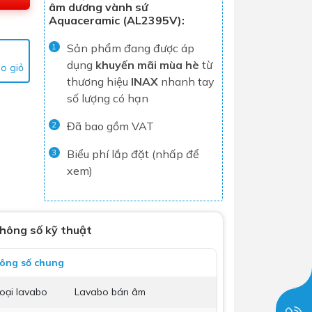
âm dương vành sứ
Tủ lạnh
Aquaceramic (AL2395V):
Máy rửa chén
Sản phẩm đang được áp
1
Nồi chiên không dầu
dụng
khuyến mãi mùa hè
từ
o giỏ
thương hiệu
INAX
nhanh tay
Nồi cơm điện
số lượng có hạn
Gia dụng
Đã bao gồm VAT
2
Biểu phí lắp đặt (nhấp để
3
Dịch Vụ Lắp Đặt Thiết Bị Nhà Bếp
xem)
Lộc Nghi Cần Thơ – Chuyên
Nghiệp và Tận Tâm
Dịch Vụ Lắp Đặt Thiết Bị Ngành
hông số kỹ thuật
Nước Lộc Nghi Cần Thơ – Chuyên
Nghiệp & Uy Tín
ông số chung
Dịch Vụ Lắp Đặt Sen Vòi và Phụ
Kiện Nhà Tắm Lộc Nghi Cần Thơ –
oại lavabo
Lavabo bán âm
Chuyên Nghiệp và Tận Tâm