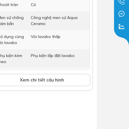
hoát tràn
Có
Dịch Vụ Lắp Đặt Bồn Cầu &
Lavabo Lộc Nghi Cần Thơ –
en sứ chống
Công nghệ men sứ Aqua
Chuyên Nghiệp & Tận Tâm
ám bẩn
Ceramic
ử dụng cùng
Vòi lavabo thấp
òi lavabo
hụ kiện kèm
Phụ kiện lắp đặt lavabo
heo
òi lavabo
Không bao gồm
Xem chi tiết cấu hình
ộ xả
Không bao gồm
ích thước
575x206x454mm
ảo hành
Nhấp để xem chính sách bảo
hành