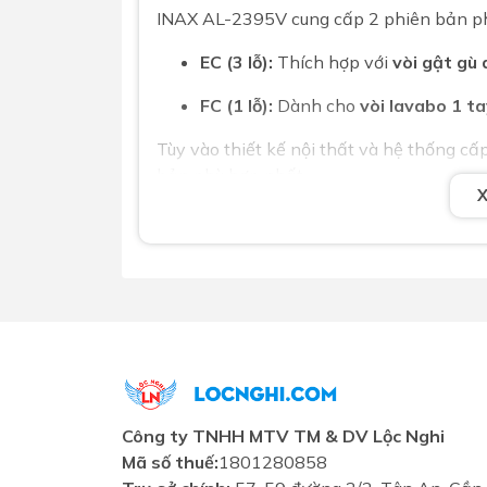
INAX AL-2395V cung cấp 2 phiên bản phù 
EC (3 lỗ):
Thích hợp với
vòi gật gù 
FC (1 lỗ):
Dành cho
vòi lavabo 1 t
Tùy vào thiết kế nội thất và hệ thống cấ
bản phù hợp nhất.
Lỗ thoát tràn tích hợp – Bảo vệ an 
AL-2395V được trang bị sẵn
lỗ xả tràn t
Ngăn nước tràn ra ngoài khi vô tì
Bảo vệ mặt bàn đá, sàn nhà và tủ
Tăng độ an toàn và tiện nghi khi
Công ty TNHH MTV TM & DV Lộc Nghi
Kích thước lý tưởng – Phù hợp nhiều
Mã số thuế:
1801280858