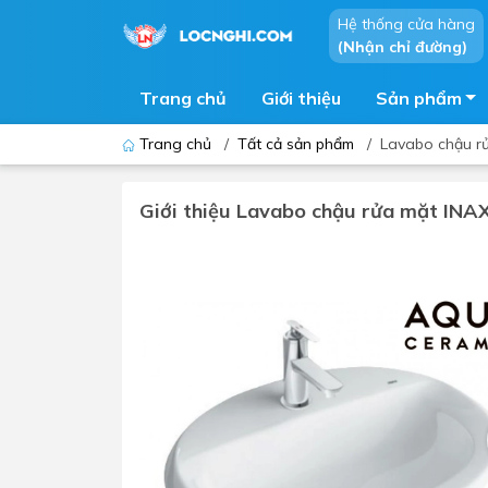
Hệ thống cửa hàng
(Nhận chỉ đường)
Trang chủ
Giới thiệu
Sản phẩm
Trang chủ
/
Tất cả sản phẩm
/
Lavabo chậu r
Giới thiệu Lavabo chậu rửa mặt IN
Bồn cầu
Bồn t
Thiết bị nhà tiểu
Phòng
Lavabo - Chậu rửa mặt
Sen t
Vòi lavabo
Vòi s
Vòi chậu - vòi hồ - vòi gắn tường
Máy t
Máy sấy tay
Phụ k
Lavabo tủ - Lavabo kính
Chậu 
Sen t