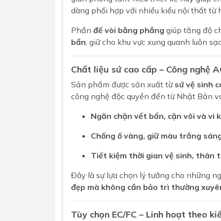
dàng phối hợp với nhiều kiểu nội thất từ h
Phần
đế vòi bằng phẳng
giúp tăng độ ch
bẩn
, giữ cho khu vực xung quanh luôn sạ
Chất liệu sứ cao cấp – Công ngh
Sản phẩm được sản xuất từ
sứ vệ sinh 
công nghệ độc quyền đến từ Nhật Bản vớ
Ngăn chặn vết bẩn, cặn vôi và vi 
Chống ố vàng, giữ màu trắng sán
Tiết kiệm thời gian vệ sinh, thân 
Đây là sự lựa chọn lý tưởng cho những n
đẹp mà không cần bảo trì thường xuyê
Tùy chọn EC/FC – Linh hoạt theo kiể